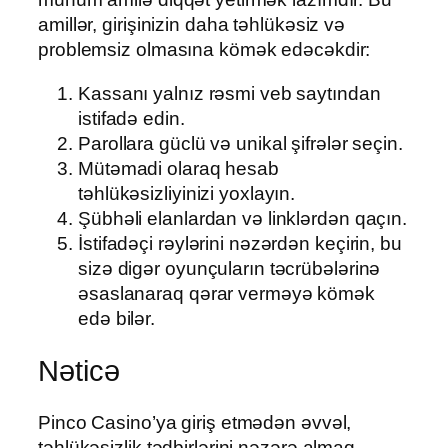
amillər, girişinizin daha təhlükəsiz və
problemsiz olmasına kömək edəcəkdir:
Kassanı yalnız rəsmi veb saytından
istifadə edin.
Parollara güclü və unikal şifrələr seçin.
Mütəmadi olaraq hesab
təhlükəsizliyinizi yoxlayın.
Şübhəli elanlardan və linklərdən qaçın.
İstifadəçi rəylərini nəzərdən keçirin, bu
sizə digər oyunçuların təcrübələrinə
əsaslanaraq qərar verməyə kömək
edə bilər.
Nəticə
Pinco Casino’ya giriş etmədən əvvəl,
təhlükəsizlik tədbirlərini nəzərə almaq