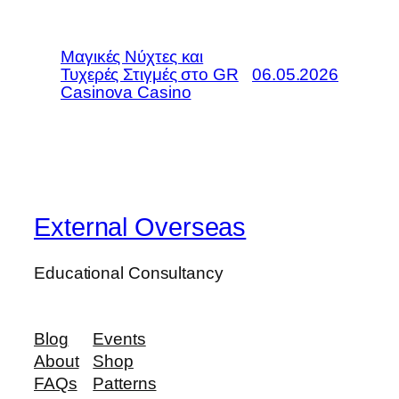
Μαγικές Νύχτες και
Τυχερές Στιγμές στο GR
06.05.2026
Casinova Casino
External Overseas
Educational Consultancy
Blog
Events
About
Shop
FAQs
Patterns