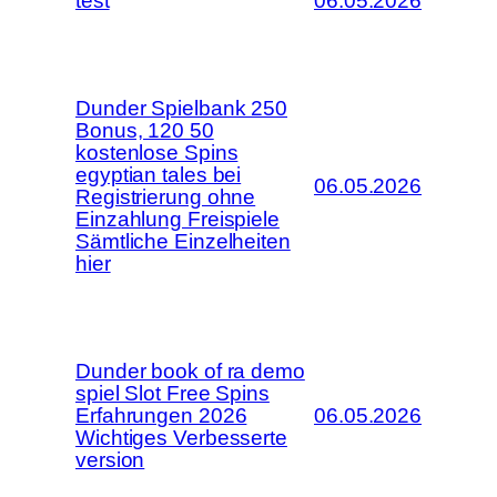
test
06.05.2026
Dunder Spielbank 250
Bonus, 120 50
kostenlose Spins
egyptian tales bei
06.05.2026
Registrierung ohne
Einzahlung Freispiele
Sämtliche Einzelheiten
hier
Dunder book of ra demo
spiel Slot Free Spins
Erfahrungen 2026
06.05.2026
Wichtiges Verbesserte
version