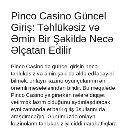
Pinco Casino Güncel
Giriş: Təhlükəsiz və
Əmin Bir Şəkildə Necə
Əlçatan Edilir
Pinco Casino’da güncel girişin necə
təhlükəsiz və əmin şəkildə əldə ediləcəyini
bilmək, onlayn kazino oyunçularının ən
önəmli məsələlərindən biridir. Bu məqalədə,
Pinco Casino’ya girərkən nələrə diqqət
yetirmək lazım olduğunu aydınlaşdıracak,
eyni zamanda etibarlı giriş üsullarını da
araşdıracağıq. Günümüzdə onlayn
kazinoların təhlükəsizliyi ciddi narahatlıqlara