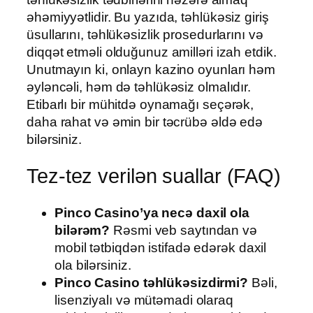
əhəmiyyətlidir. Bu yazıda, təhlükəsiz giriş
üsullarını, təhlükəsizlik prosedurlarını və
diqqət etməli olduğunuz amilləri izah etdik.
Unutmayın ki, onlayn kazino oyunları həm
əyləncəli, həm də təhlükəsiz olmalıdır.
Etibarlı bir mühitdə oynamağı seçərək,
daha rahat və əmin bir təcrübə əldə edə
bilərsiniz.
Tez-tez verilən suallar (FAQ)
Pinco Casino’ya necə daxil ola
bilərəm?
Rəsmi veb saytından və
mobil tətbiqdən istifadə edərək daxil
ola bilərsiniz.
Pinco Casino təhlükəsizdirmi?
Bəli,
lisenziyalı və mütəmadi olaraq