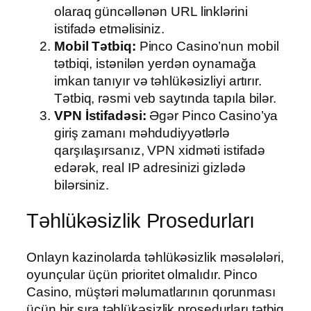
olaraq güncəllənən URL linklərini
istifadə etməlisiniz.
Mobil Tətbiq:
Pinco Casino’nun mobil
tətbiqi, istənilən yerdən oynamağa
imkan tanıyır və təhlükəsizliyi artırır.
Tətbiq, rəsmi veb saytında tapıla bilər.
VPN İstifadəsi:
Əgər Pinco Casino’ya
giriş zamanı məhdudiyyətlərlə
qarşılaşırsanız, VPN xidməti istifadə
edərək, real IP adresinizi gizlədə
bilərsiniz.
Təhlükəsizlik Prosedurları
Onlayn kazinolarda təhlükəsizlik məsələləri,
oyunçular üçün prioritet olmalıdır. Pinco
Casino, müştəri məlumatlarının qorunması
üçün bir sıra təhlükəsizlik prosedurları tətbiq