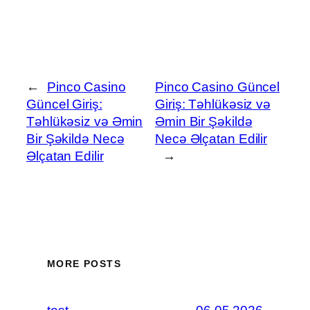
←
Pinco Casino
Pinco Casino Güncel
Güncel Giriş:
Giriş: Təhlükəsiz və
Təhlükəsiz və Əmin
Əmin Bir Şəkildə
Bir Şəkildə Necə
Necə Əlçatan Edilir
Əlçatan Edilir
→
MORE POSTS