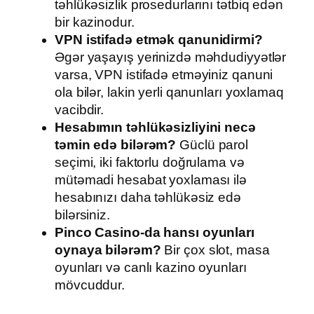
təhlükəsizlik prosedurlarını tətbiq edən
bir kazinodur.
VPN istifadə etmək qanunidirmi?
Əgər yaşayış yerinizdə məhdudiyyətlər
varsa, VPN istifadə etməyiniz qanuni
ola bilər, lakin yerli qanunları yoxlamaq
vacibdir.
Hesabımın təhlükəsizliyini necə
təmin edə bilərəm?
Güclü parol
seçimi, iki faktorlu doğrulama və
mütəmadi hesabat yoxlaması ilə
hesabınızı daha təhlükəsiz edə
bilərsiniz.
Pinco Casino-da hansı oyunları
oynaya bilərəm?
Bir çox slot, masa
oyunları və canlı kazino oyunları
mövcuddur.