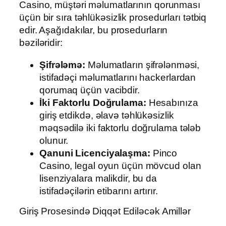
Casino, müştəri məlumatlarının qorunması
üçün bir sıra təhlükəsizlik prosedurları tətbiq
edir. Aşağıdakılar, bu prosedurların
bəziləridir:
Şifrələmə:
Məlumatların şifrələnməsi,
istifadəçi məlumatlarını hackerlardan
qorumaq üçün vacibdir.
İki Faktorlu Doğrulama:
Hesabınıza
giriş etdikdə, əlavə təhlükəsizlik
məqsədilə iki faktorlu doğrulama tələb
olunur.
Qanuni Licenciyalaşma:
Pinco
Casino, legal oyun üçün mövcud olan
lisenziyalara malikdir, bu da
istifadəçilərin etibarını artırır.
Giriş Prosesində Diqqət Ediləcək Amillər