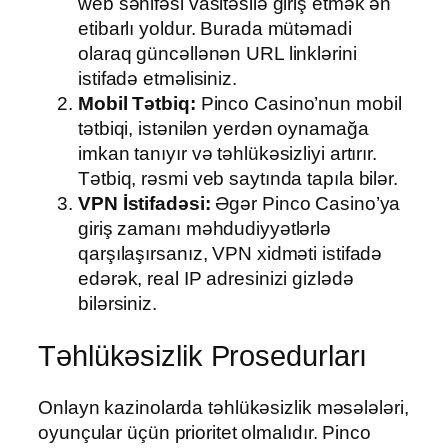
web səhifəsi vasitəsilə giriş etmək ən
etibarlı yoldur. Burada mütəmadi
olaraq güncəllənən URL linklərini
istifadə etməlisiniz.
Mobil Tətbiq:
Pinco Casino’nun mobil
tətbiqi, istənilən yerdən oynamağa
imkan tanıyır və təhlükəsizliyi artırır.
Tətbiq, rəsmi veb saytında tapıla bilər.
VPN İstifadəsi:
Əgər Pinco Casino’ya
giriş zamanı məhdudiyyətlərlə
qarşılaşırsanız, VPN xidməti istifadə
edərək, real IP adresinizi gizlədə
bilərsiniz.
Təhlükəsizlik Prosedurları
Onlayn kazinolarda təhlükəsizlik məsələləri,
oyunçular üçün prioritet olmalıdır. Pinco