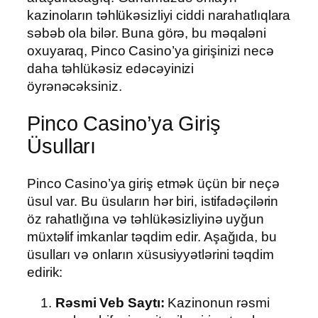
kazinoların təhlükəsizliyi ciddi narahatlıqlara
səbəb ola bilər. Buna görə, bu məqaləni
oxuyaraq, Pinco Casino’ya girişinizi necə
daha təhlükəsiz edəcəyinizi
öyrənəcəksiniz.
Pinco Casino’ya Giriş
Üsulları
Pinco Casino’ya giriş etmək üçün bir neçə
üsul var. Bu üsuların hər biri, istifadəçilərin
öz rahatlığına və təhlükəsizliyinə uyğun
müxtəlif imkanlar təqdim edir. Aşağıda, bu
üsulları və onların xüsusiyyətlərini təqdim
edirik:
Rəsmi Veb Saytı:
Kazinonun rəsmi