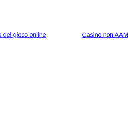
 del gioco online
Casino non AAMS 