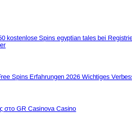
0 kostenlose Spins egyptian tales bei Registr
ier
Free Spins Erfahrungen 2026 Wichtiges Verbes
ές στο GR Casinova Casino