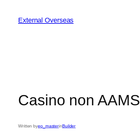
Skip
to
External Overseas
content
Casino non AAMS l
Written by
eo_master
in
Builder