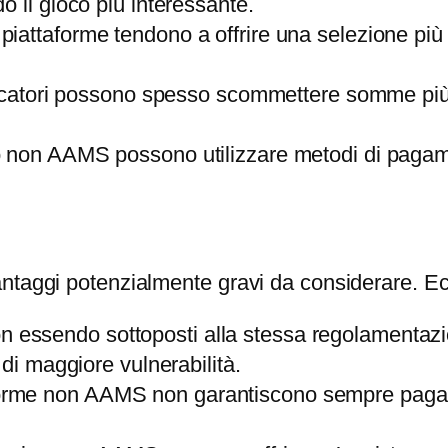
 il gioco più interessante.
iattaforme tendono a offrire una selezione più a
catori possono spesso scommettere somme più b
 non AAMS possono utilizzare metodi di pagament
taggi potenzialmente gravi da considerare. Ecco 
 essendo sottoposti alla stessa regolamentazio
 di maggiore vulnerabilità.
orme non AAMS non garantiscono sempre pagamen