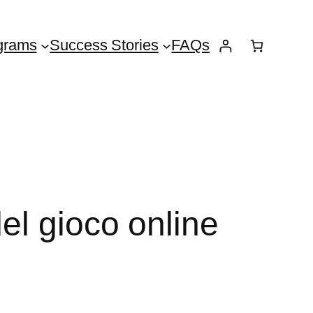
grams
Success Stories
FAQs
el gioco online