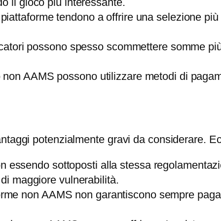
 il gioco più interessante.
iattaforme tendono a offrire una selezione più a
catori possono spesso scommettere somme più b
 non AAMS possono utilizzare metodi di pagament
taggi potenzialmente gravi da considerare. Ecco 
 essendo sottoposti alla stessa regolamentazio
 di maggiore vulnerabilità.
orme non AAMS non garantiscono sempre pagamen