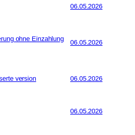
06.05.2026
ierung ohne Einzahlung
06.05.2026
serte version
06.05.2026
06.05.2026