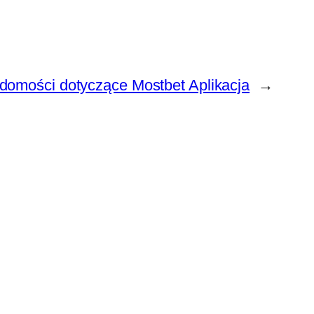
adomości dotyczące Mostbet Aplikacja
→