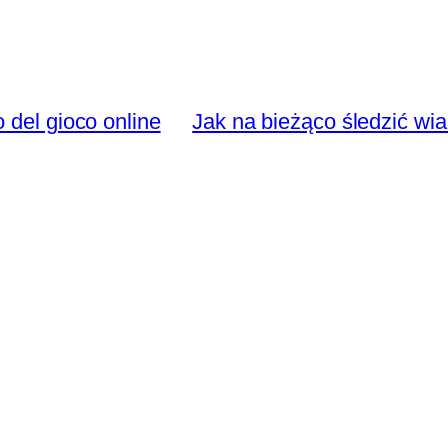
 del gioco online
Jak na bieżąco śledzić wi