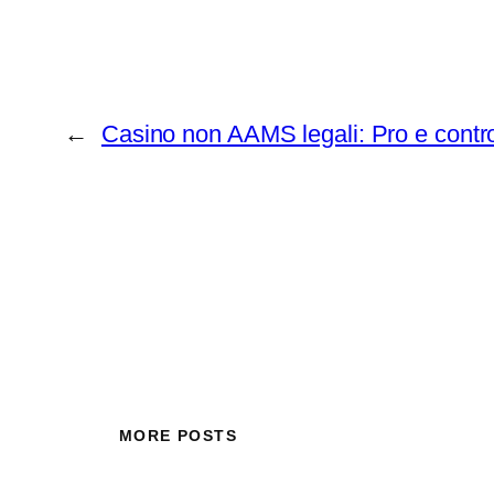
←
Casino non AAMS legali: Pro e contro
MORE POSTS