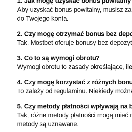
1. Jak mogę uzyskać bonus powitalny
Aby uzyskać bonus powitalny, musisz za
do Twojego konta.
2. Czy mogę otrzymać bonus bez dep
Tak, Mostbet oferuje bonusy bez depozyt
3. Co to są wymogi obrotu?
Wymogi obrotu to zasady określające, il
4. Czy mogę korzystać z różnych bon
To zależy od regulaminu. Niekiedy możn
5. Czy metody płatności wpływają na
Tak, różne metody płatności mogą mieć 
metody są uznawane.