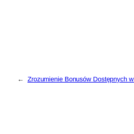
←
Zrozumienie Bonusów Dostępnych w A