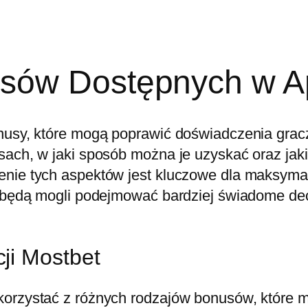
sów Dostępnych w Apl
onusy, które mogą poprawić doświadczenia grac
sach, w jaki sposób można je uzyskać oraz jaki
nie tych aspektów jest kluczowe dla maksymali
e będą mogli podejmować bardziej świadome de
ji Mostbet
korzystać z różnych rodzajów bonusów, które m