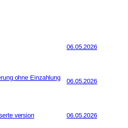
06.05.2026
ierung ohne Einzahlung
06.05.2026
serte version
06.05.2026