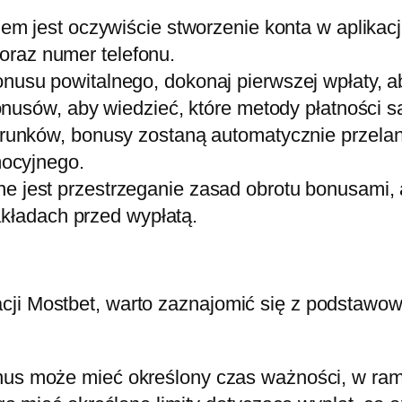
m jest oczywiście stworzenie konta w aplikacji
 oraz numer telefonu.
usu powitalnego, dokonaj pierwszej wpłaty, a
nusów, aby wiedzieć, które metody płatności s
runków, bonusy zostaną automatycznie przelan
ocyjnego.
 jest przestrzeganie zasad obrotu bonusami,
akładach przed wypłatą.
cji Mostbet, warto zaznajomić się z podstaw
us może mieć określony czas ważności, w ram