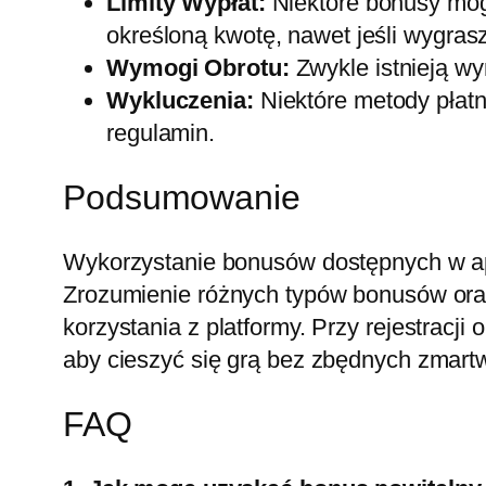
Limity Wypłat:
Niektóre bonusy mogą
określoną kwotę, nawet jeśli wygrasz
Wymogi Obrotu:
Zwykle istnieją wy
Wykluczenia:
Niektóre metody płatn
regulamin.
Podsumowanie
Wykorzystanie bonusów dostępnych w ap
Zrozumienie różnych typów bonusów oraz
korzystania z platformy. Przy rejestrac
aby cieszyć się grą bez zbędnych zmart
FAQ