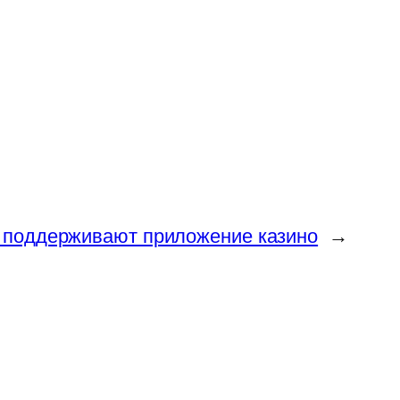
 поддерживают приложение казино
→