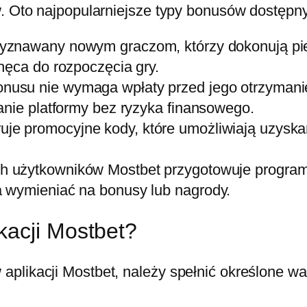
w. Oto najpopularniejsze typy bonusów dostępny
zyznawany nowym graczom, którzy dokonują pie
hęca do rozpoczęcia gry.
onusu nie wymaga wpłaty przed jego otrzyman
anie platformy bez ryzyka finansowego.
uje promocyjne kody, które umożliwiają uzysk
ch użytkowników Mostbet przygotowuje program
 wymieniać na bonusy lub nagrody.
kacji Mostbet?
plikacji Mostbet, należy spełnić określone wa