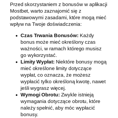
Przed skorzystaniem z bonusów w aplikacji
Mostbet, warto zaznajomić się z
podstawowymi zasadami, które mogą mieć
wpływ na Twoje doświadczenia:
Czas Trwania Bonusów:
Każdy
bonus może mieć określony czas
ważności, w ramach którego musisz
go wykorzystać.
Limity Wypłat:
Niektóre bonusy mogą
mieć określone limity dotyczące
wypłat, co oznacza, że możesz
wypłacić tylko określoną kwotę, nawet
jeśli wygrasz więcej.
Wymogi Obrotu:
Zwykle istnieją
wymagania dotyczące obrotu, które
należy spełnić, aby móc wypłacić
bonusy.