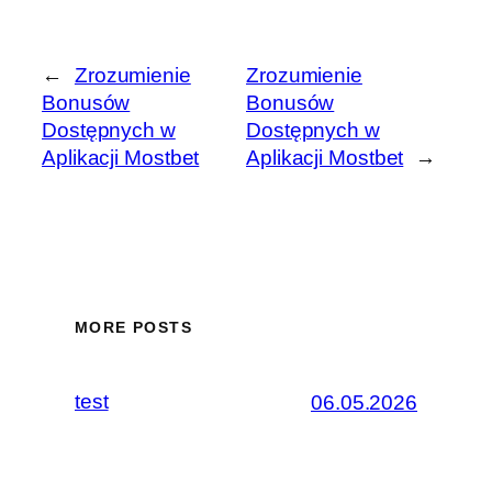
←
Zrozumienie
Zrozumienie
Bonusów
Bonusów
Dostępnych w
Dostępnych w
Aplikacji Mostbet
Aplikacji Mostbet
→
MORE POSTS
test
06.05.2026