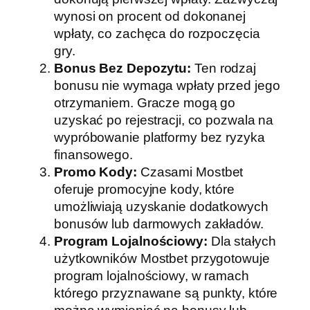
wynosi on procent od dokonanej
wpłaty, co zachęca do rozpoczęcia
gry.
Bonus Bez Depozytu:
Ten rodzaj
bonusu nie wymaga wpłaty przed jego
otrzymaniem. Gracze mogą go
uzyskać po rejestracji, co pozwala na
wypróbowanie platformy bez ryzyka
finansowego.
Promo Kody:
Czasami Mostbet
oferuje promocyjne kody, które
umożliwiają uzyskanie dodatkowych
bonusów lub darmowych zakładów.
Program Lojalnościowy:
Dla stałych
użytkowników Mostbet przygotowuje
program lojalnościowy, w ramach
którego przyznawane są punkty, które