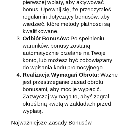
pierwszej wpłaty, aby aktywować
bonus. Upewnij się, że przeczytałeś
regulamin dotyczący bonusów, aby
wiedzieć, które metody płatności są
kwalifikowane.
Odbiór Bonusów:
Po spełnieniu
warunków, bonusy zostaną
automatycznie przelane na Twoje
konto, lub możesz być zobowiązany
do wpisania kodu promocyjnego.
Realizacja Wymagań Obrotu:
Ważne
jest przestrzeganie zasad obrotu
bonusami, aby móc je wypłacić.
Zazwyczaj wymaga to, abyś zagrał
określoną kwotą w zakładach przed
wypłatą.
Najważniejsze Zasady Bonusów