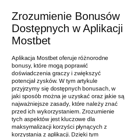
Zrozumienie Bonusów
Dostępnych w Aplikacji
Mostbet
Aplikacja Mostbet oferuje różnorodne
bonusy, które mogą poprawić
doświadczenia graczy i zwiększyć
potencjał zysków. W tym artykule
przyjrzymy się dostępnych bonusach, w
jaki sposób można je uzyskać oraz jakie są
najważniejsze zasady, które należy znać
przed ich wykorzystaniem. Zrozumienie
tych aspektów jest kluczowe dla
maksymalizacji korzyści płynących z
korzystania z aplikacji. Dzięki tym