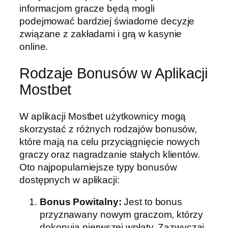
informacjom gracze będą mogli
podejmować bardziej świadome decyzje
związane z zakładami i grą w kasynie
online.
Rodzaje Bonusów w Aplikacji
Mostbet
W aplikacji Mostbet użytkownicy mogą
skorzystać z różnych rodzajów bonusów,
które mają na celu przyciągnięcie nowych
graczy oraz nagradzanie stałych klientów.
Oto najpopularniejsze typy bonusów
dostępnych w aplikacji:
Bonus Powitalny:
Jest to bonus
przyznawany nowym graczom, którzy
dokonują pierwszej wpłaty. Zazwyczaj