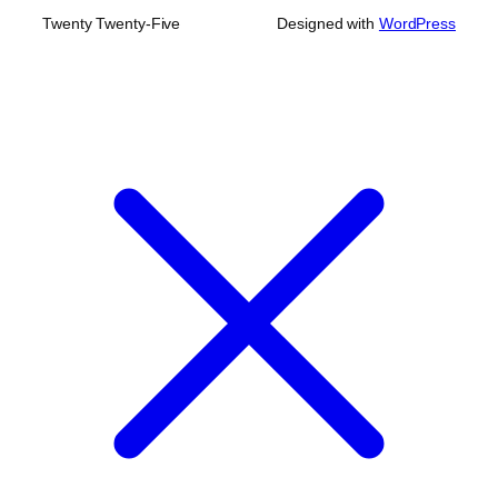
Twenty Twenty-Five
Designed with
WordPress