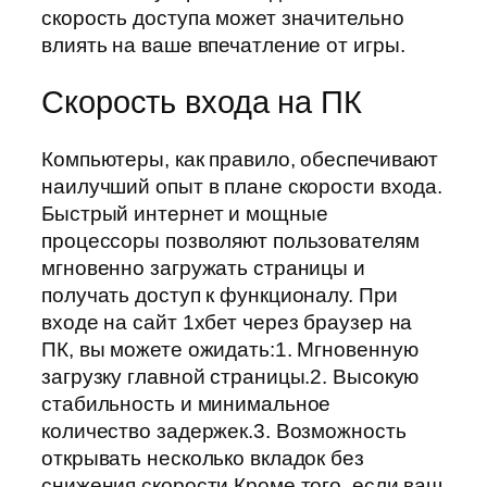
скорость доступа может значительно
влиять на ваше впечатление от игры.
Скорость входа на ПК
Компьютеры, как правило, обеспечивают
наилучший опыт в плане скорости входа.
Быстрый интернет и мощные
процессоры позволяют пользователям
мгновенно загружать страницы и
получать доступ к функционалу. При
входе на сайт 1хбет через браузер на
ПК, вы можете ожидать:1. Мгновенную
загрузку главной страницы.2. Высокую
стабильность и минимальное
количество задержек.3. Возможность
открывать несколько вкладок без
снижения скорости.Кроме того, если ваш