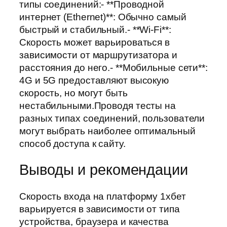
типы соединений:- **Проводной
интернет (Ethernet)**: Обычно самый
быстрый и стабильный.- **Wi-Fi**:
Скорость может варьироваться в
зависимости от маршрутизатора и
расстояния до него.- **Мобильные сети**:
4G и 5G предоставляют высокую
скорость, но могут быть
нестабильными.Проводя тесты на
разных типах соединений, пользователи
могут выбрать наиболее оптимальный
способ доступа к сайту.
Выводы и рекомендации
Скорость входа на платформу 1хбет
варьируется в зависимости от типа
устройства, браузера и качества