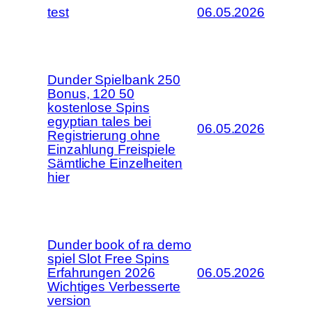
test
06.05.2026
Dunder Spielbank 250
Bonus, 120 50
kostenlose Spins
egyptian tales bei
06.05.2026
Registrierung ohne
Einzahlung Freispiele
Sämtliche Einzelheiten
hier
Dunder book of ra demo
spiel Slot Free Spins
Erfahrungen 2026
06.05.2026
Wichtiges Verbesserte
version