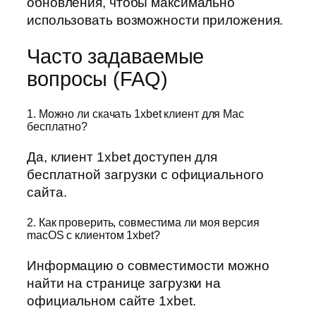
обновления, чтобы максимально
использовать возможности приложения.
Часто задаваемые
вопросы (FAQ)
1. Можно ли скачать 1xbet клиент для Mac
бесплатно?
Да, клиент 1xbet доступен для
бесплатной загрузки с официального
сайта.
2. Как проверить, совместима ли моя версия
macOS с клиентом 1xbet?
Информацию о совместимости можно
найти на странице загрузки на
официальном сайте 1xbet.