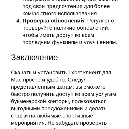
под свои предпочтения для более
комфортного использования.
Проверка обновлений:
Регулярно
проверяйте наличие обновлений,
чтобы иметь доступ ко всем
последним функциям и улучшениям.
Заключение
Скачать и установить 1xbet клиент для
Mac просто и удобно. Следуя
представленным шагам, вы сможете
быстро получить доступ ко всем услугам
букмекерской конторы, пользоваться
выгодными предложениями и делать
ставки на любимые спортивные
мероприятия. Не забудьте проверять