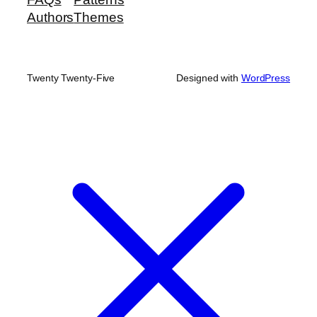
Authors
Themes
Twenty Twenty-Five
Designed with
WordPress