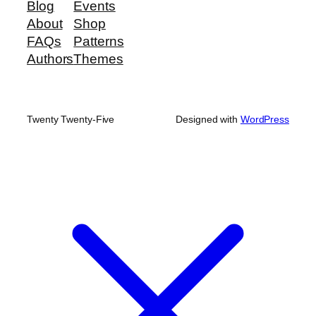
Blog
Events
About
Shop
FAQs
Patterns
Authors
Themes
Twenty Twenty-Five
Designed with
WordPress