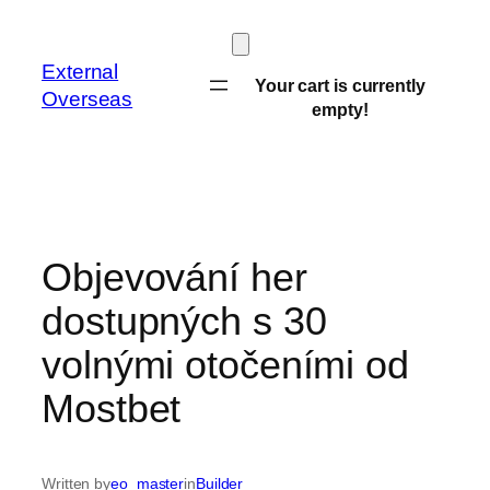
Skip
to
External
content
Your cart is currently
Overseas
empty!
Objevování her
dostupných s 30
volnými otočeními od
Mostbet
Written by
eo_master
in
Builder