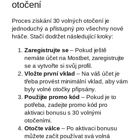
otočení
Proces získání 30 volných otočení je
jednoduchý a přístupný pro všechny nové
hráče. Stačí dodržet následující kroky:
Zaregistrujte se
– Pokud ještě
nemáte účet na Mostbet, zaregistrujte
se a vytvořte si svůj profil.
Vložte první vklad
– Na váš účet je
třeba provést minimální vklad, aby vám
byly volné otočky připsány.
Použijte promo kód
– Pokud je to
potřeba, zadejte promo kód pro
aktivaci bonusu s 30 volnými
otočeními.
Otočte válce
– Po aktivaci bonusu
můžete začít používat svá volná