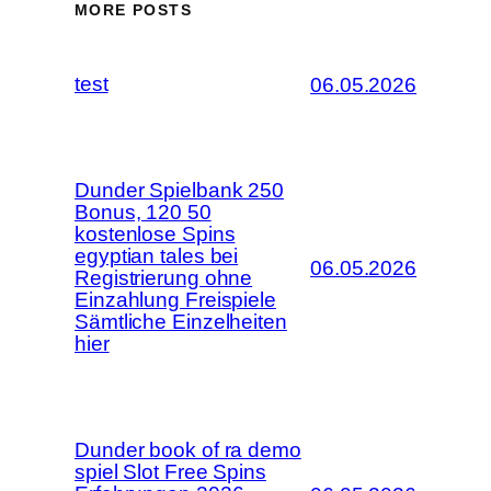
MORE POSTS
test
06.05.2026
Dunder Spielbank 250
Bonus, 120 50
kostenlose Spins
egyptian tales bei
06.05.2026
Registrierung ohne
Einzahlung Freispiele
Sämtliche Einzelheiten
hier
Dunder book of ra demo
spiel Slot Free Spins