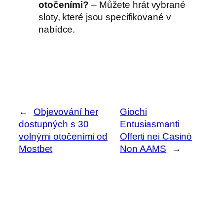
otočeními?
– Můžete hrát vybrané
sloty, které jsou specifikované v
nabídce.
←
Objevování her
Giochi
dostupných s 30
Entusiasmanti
volnými otočeními od
Offerti nei Casinò
Mostbet
Non AAMS
→