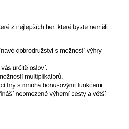
eré z nejlepších her, které byste neměli
ínavé dobrodružství s možností výhry
vás určitě osloví.
ožností multiplikátorů.
jící hry s mnoha bonusovými funkcemi.
náší neomezené výherní cesty a větší