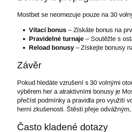
Mostbet se neomezuje pouze na 30 volných
Vítací bonus
– Získáte bonus na prvn
Pravidelné turnaje
– Soutěžte s osta
Reload bonusy
– Získejte bonusy na 
Závěr
Pokud hledáte vzrušení s 30 volnými otoč
výběrem her a atraktivními bonusy je Mos
přečíst podmínky a pravidla pro využití 
herní zkušenosti. Štěstí přeje odvážným,
Často kladené dotazy