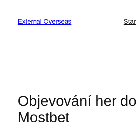
Skip
to
External Overseas
Star
content
Objevování her do
Mostbet