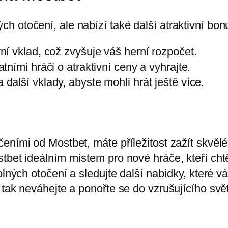
 otočení, ale nabízí také další atraktivní bon
í vklad, což zvyšuje váš herní rozpočet.
tními hráči o atraktivní ceny a vyhrajte.
další vklady, abyste mohli hrát ještě více.
eními od Mostbet, máte příležitost zažít skvělé
tbet ideálním místem pro nové hráče, kteří cht
volných otočení a sledujte další nabídky, kter
 tak neváhejte a ponořte se do vzrušujícího svě