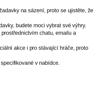
adavky na sázení, proto se ujistěte, že
avky, budete moci vybrat své výhry.
prostřednictvím chatu, emailu a
ální akce i pro stávající hráče, proto
 specifikované v nabídce.