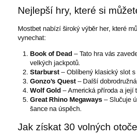
Nejlepší hry, které si může
Mostbet nabízí široký výběr her, které mů
vynechat:
Book of Dead
– Tato hra vás zavede
velkých jackpotů.
Starburst
– Oblíbený klasický slot s
Gonzo’s Quest
– Další dobrodružná 
Wolf Gold
– Americká příroda a její
Great Rhino Megaways
– Slučuje ú
šance na úspěch.
Jak získat 30 volných otoče