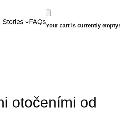
 Stories
FAQs
Your cart is currently empty!
i otočeními od