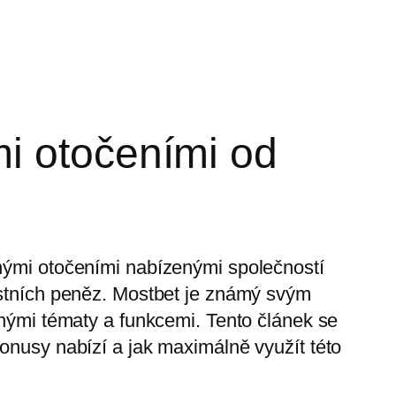
i otočeními od
lnými otočeními nabízenými společností
lastních peněz. Mostbet je známý svým
znými tématy a funkcemi. Tento článek se
bonusy nabízí a jak maximálně využít této