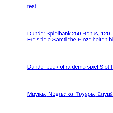
test
Dunder Spielbank 250 Bonus, 120 5
Freispiele Sämtliche Einzelheiten h
Dunder book of ra demo spiel Slot 
Μαγικές Νύχτες και Τυχερές Στιγμ