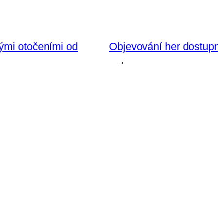
ými otočeními od
Objevování her dostupn
→