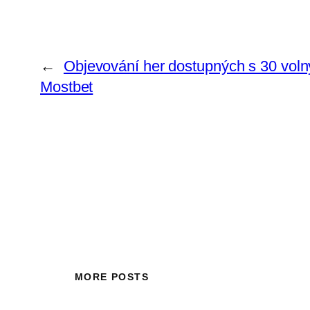
←
Objevování her dostupných s 30 voln
Mostbet
MORE POSTS