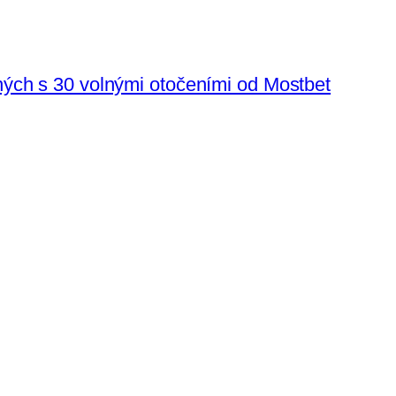
ých s 30 volnými otočeními od Mostbet