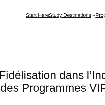
Start Here
Study Destinations
Pro
Fidélisation dans l’In
e des Programmes VI