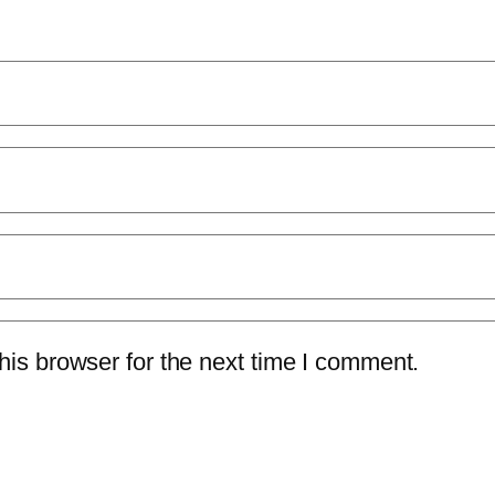
is browser for the next time I comment.