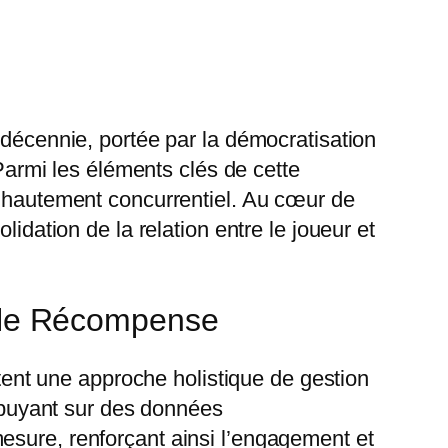
 décennie, portée par la démocratisation
 Parmi les éléments clés de cette
é hautement concurrentiel. Au cœur de
idation de la relation entre le joueur et
ple Récompense
nt une approche holistique de gestion
appuyant sur des données
esure, renforçant ainsi l’engagement et