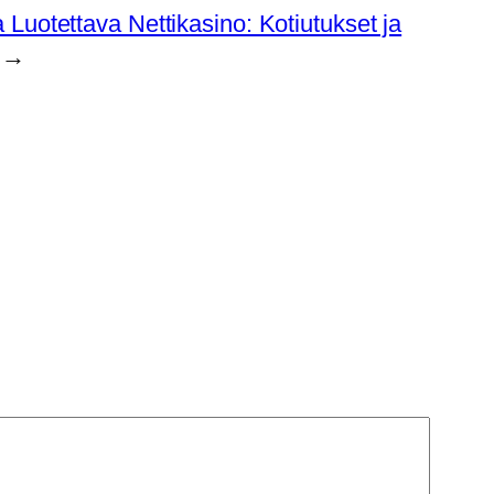
a Luotettava Nettikasino: Kotiutukset ja
→