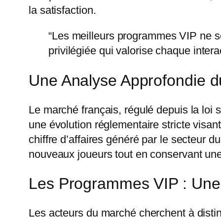
la satisfaction.
“Les meilleurs programmes VIP ne se l
privilégiée qui valorise chaque intera
Une Analyse Approfondie d
Le marché français, régulé depuis la loi 
une évolution réglementaire stricte visan
chiffre d’affaires généré par le secteur 
nouveaux joueurs tout en conservant une 
Les Programmes VIP : Une 
Les acteurs du marché cherchent à disti