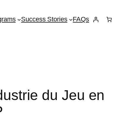
grams
Success Stories
FAQs
dustrie du Jeu en
P