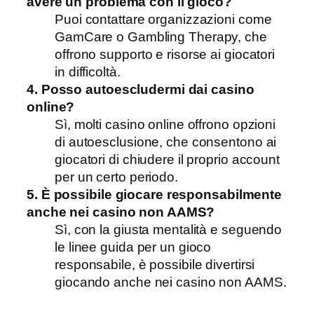
avere un problema con il gioco?
Puoi contattare organizzazioni come
GamCare o Gambling Therapy, che
offrono supporto e risorse ai giocatori
in difficoltà.
4. Posso autoescludermi dai casino
online?
Sì, molti casino online offrono opzioni
di autoesclusione, che consentono ai
giocatori di chiudere il proprio account
per un certo periodo.
5. È possibile giocare responsabilmente
anche nei casino non AAMS?
Sì, con la giusta mentalità e seguendo
le linee guida per un gioco
responsabile, è possibile divertirsi
giocando anche nei casino non AAMS.