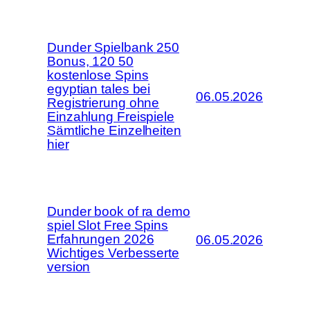
Dunder Spielbank 250
Bonus, 120 50
kostenlose Spins
egyptian tales bei
06.05.2026
Registrierung ohne
Einzahlung Freispiele
Sämtliche Einzelheiten
hier
Dunder book of ra demo
spiel Slot Free Spins
Erfahrungen 2026
06.05.2026
Wichtiges Verbesserte
version