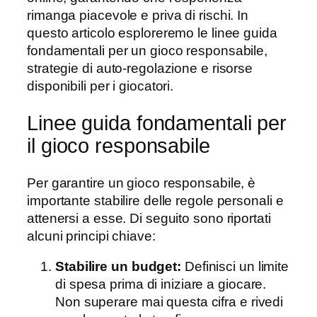
rimanga piacevole e priva di rischi. In
questo articolo esploreremo le linee guida
fondamentali per un gioco responsabile,
strategie di auto-regolazione e risorse
disponibili per i giocatori.
Linee guida fondamentali per
il gioco responsabile
Per garantire un gioco responsabile, è
importante stabilire delle regole personali e
attenersi a esse. Di seguito sono riportati
alcuni principi chiave:
Stabilire un budget:
Definisci un limite
di spesa prima di iniziare a giocare.
Non superare mai questa cifra e rivedi