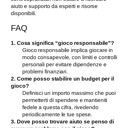
aiuto e supporto da esperti e risorse
disponibili.
FAQ
1. Cosa significa “gioco responsabile”?
Gioco responsabile implica giocare in
modo consapevole, con limiti e controlli
personali per evitare dipendenze e
problemi finanziari.
2. Come posso stabilire un budget per il
gioco?
Definisci un importo massimo che puoi
permetterti di spendere e mantieniti
fedele a questa cifra, rivedendo
periodicamente le tue spese.
3. Dove posso trovare aiuto se penso di