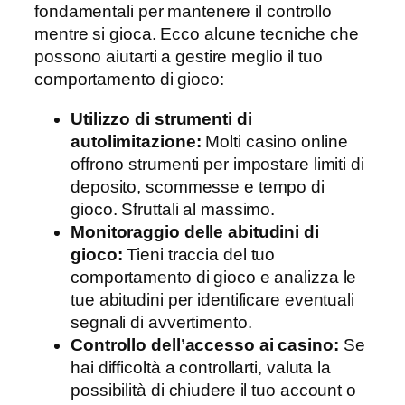
fondamentali per mantenere il controllo
mentre si gioca. Ecco alcune tecniche che
possono aiutarti a gestire meglio il tuo
comportamento di gioco:
Utilizzo di strumenti di
autolimitazione:
Molti casino online
offrono strumenti per impostare limiti di
deposito, scommesse e tempo di
gioco. Sfruttali al massimo.
Monitoraggio delle abitudini di
gioco:
Tieni traccia del tuo
comportamento di gioco e analizza le
tue abitudini per identificare eventuali
segnali di avvertimento.
Controllo dell’accesso ai casino:
Se
hai difficoltà a controllarti, valuta la
possibilità di chiudere il tuo account o