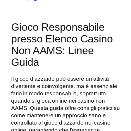
Gioco Responsabile
presso Elenco Casino
Non AAMS: Linee
Guida
Il gioco d’azzardo può essere un’attività
divertente e coinvolgente, ma è essenziale
farlo in modo responsabile, soprattutto
quando si gioca online nei casino non
AAMS. Questa guida offre consigli pratici su
come mantenere un approccio sano e
controllato al gioco d’azzardo nei casino
online, garantendo che l’esperienza