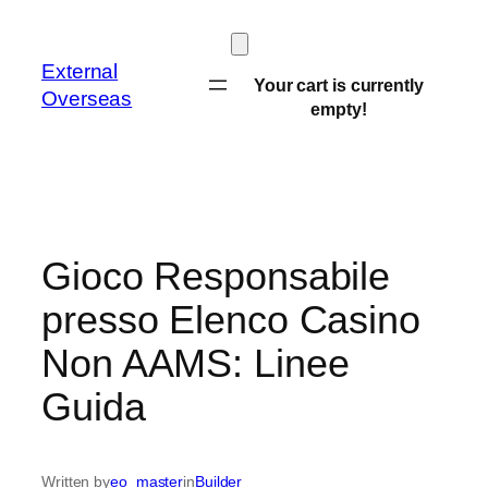
Skip
to
External
content
Your cart is currently
Overseas
empty!
Gioco Responsabile
presso Elenco Casino
Non AAMS: Linee
Guida
Written by
eo_master
in
Builder