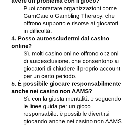
avere un problema con il gioco?
Puoi contattare organizzazioni come
GamCare o Gambling Therapy, che
offrono supporto e risorse ai giocatori
in difficoltà.
4. Posso autoescludermi dai casino
online?
Sì, molti casino online offrono opzioni
di autoesclusione, che consentono ai
giocatori di chiudere il proprio account
per un certo periodo.
5. È possibile giocare responsabilmente
anche nei casino non AAMS?
Sì, con la giusta mentalità e seguendo
le linee guida per un gioco
responsabile, è possibile divertirsi
giocando anche nei casino non AAMS.