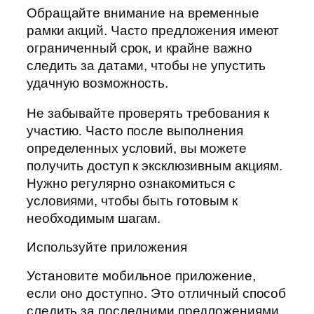
Обращайте внимание на временные
рамки акций. Часто предложения имеют
ограниченный срок, и крайне важно
следить за датами, чтобы не упустить
удачную возможность.
Не забывайте проверять требования к
участию. Часто после выполнения
определенных условий, вы можете
получить доступ к эксклюзивным акциям.
Нужно регулярно ознакомиться с
условиями, чтобы быть готовым к
необходимым шагам.
Используйте приложения
Установите мобильное приложение,
если оно доступно. Это отличный способ
следить за последними предложениями