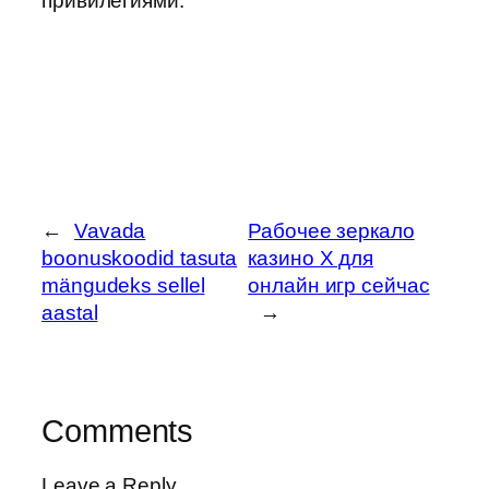
привилегиями.
←
Vavada
Рабочее зеркало
boonuskoodid tasuta
казино X для
mängudeks sellel
онлайн игр сейчас
aastal
→
Comments
Leave a Reply