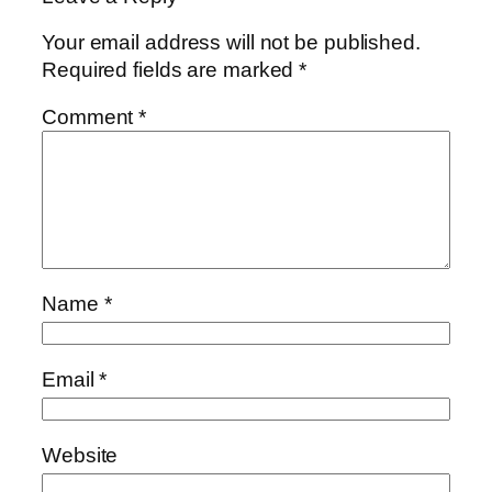
Your email address will not be published.
Required fields are marked
*
Comment
*
Name
*
Email
*
Website