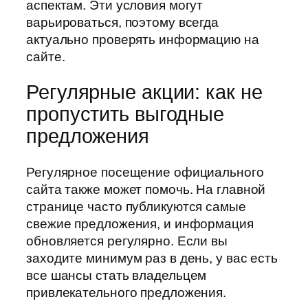
аспектам. Эти условия могут
варьироваться, поэтому всегда
актуально проверять информацию на
сайте.
Регулярные акции: как не
пропустить выгодные
предложения
Регулярное посещение официального
сайта также может помочь. На главной
странице часто публикуются самые
свежие предложения, и информация
обновляется регулярно. Если вы
заходите минимум раз в день, у вас есть
все шансы стать владельцем
привлекательного предложения.