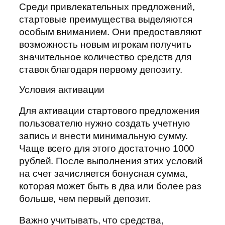
Среди привлекательных предложений,
стартовые преимущества выделяются
особым вниманием. Они предоставляют
возможность новым игрокам получить
значительное количество средств для
ставок благодаря первому депозиту.
Условия активации
Для активации стартового предложения
пользователю нужно создать учетную
запись и внести минимальную сумму.
Чаще всего для этого достаточно 1000
рублей. После выполнения этих условий
на счет зачисляется бонусная сумма,
которая может быть в два или более раз
больше, чем первый депозит.
Важно учитывать, что средства,