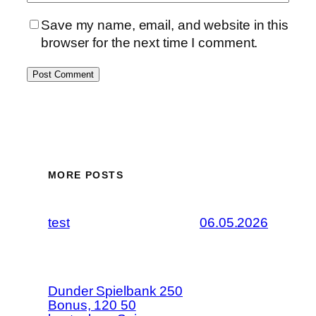
Save my name, email, and website in this
browser for the next time I comment.
MORE POSTS
test
06.05.2026
Dunder Spielbank 250
Bonus, 120 50