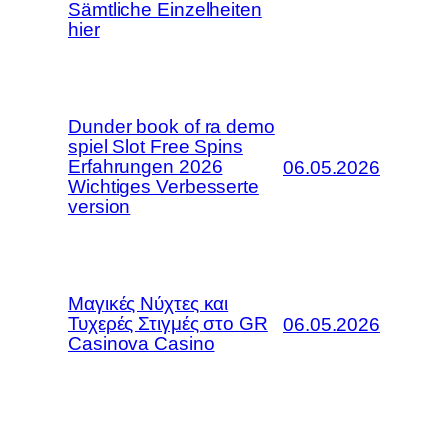
Sämtliche Einzelheiten
hier
Dunder book of ra demo
spiel Slot Free Spins
Erfahrungen 2026
06.05.2026
Wichtiges Verbesserte
version
Μαγικές Νύχτες και
Τυχερές Στιγμές στο GR
06.05.2026
Casinova Casino