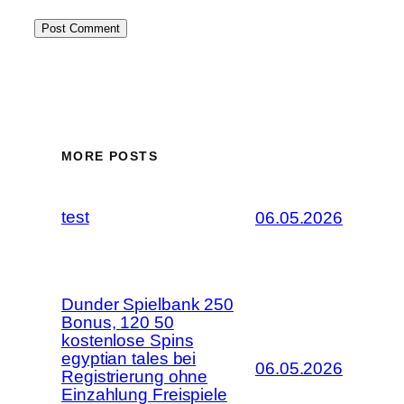
MORE POSTS
test
06.05.2026
Dunder Spielbank 250
Bonus, 120 50
kostenlose Spins
egyptian tales bei
06.05.2026
Registrierung ohne
Einzahlung Freispiele