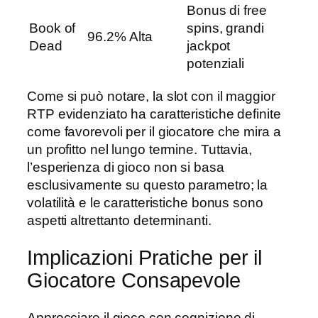
Bonus di free
Book of
spins, grandi
96.2%
Alta
Dead
jackpot
potenziali
Come si può notare, la slot con il maggior
RTP evidenziato ha caratteristiche definite
come favorevoli per il giocatore che mira a
un profitto nel lungo termine. Tuttavia,
l’esperienza di gioco non si basa
esclusivamente su questo parametro; la
volatilità e le caratteristiche bonus sono
aspetti altrettanto determinanti.
Implicazioni Pratiche per il
Giocatore Consapevole
Approcciare il gioco con cognizione di