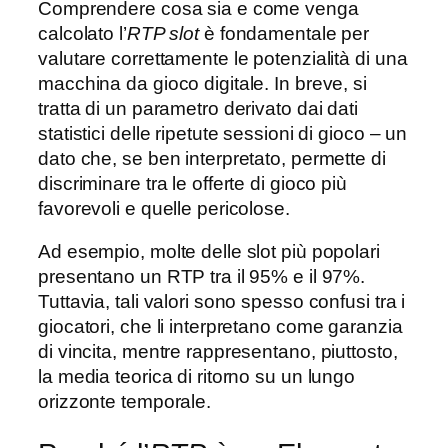
Comprendere cosa sia e come venga
calcolato l’
RTP slot
è fondamentale per
valutare correttamente le potenzialità di una
macchina da gioco digitale. In breve, si
tratta di un parametro derivato dai dati
statistici delle ripetute sessioni di gioco – un
dato che, se ben interpretato, permette di
discriminare tra le offerte di gioco più
favorevoli e quelle pericolose.
Ad esempio, molte delle slot più popolari
presentano un RTP tra il 95% e il 97%.
Tuttavia, tali valori sono spesso confusi tra i
giocatori, che li interpretano come garanzia
di vincita, mentre rappresentano, piuttosto,
la media teorica di ritorno su un lungo
orizzonte temporale.