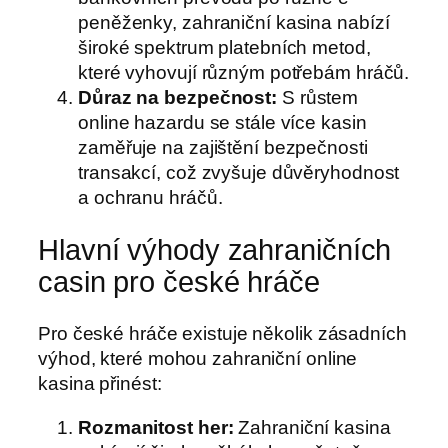
peněženky, zahraniční kasina nabízí
široké spektrum platebních metod,
které vyhovují různým potřebám hráčů.
Důraz na bezpečnost:
S růstem
online hazardu se stále více kasin
zaměřuje na zajištění bezpečnosti
transakcí, což zvyšuje důvěryhodnost
a ochranu hráčů.
Hlavní výhody zahraničních
casin pro české hráče
Pro české hráče existuje několik zásadních
výhod, které mohou zahraniční online
kasina přinést:
Rozmanitost her:
Zahraniční kasina