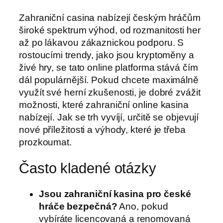
Zahraniční casina nabízejí českým hráčům
široké spektrum výhod, od rozmanitosti her
až po lákavou zákaznickou podporu. S
rostoucími trendy, jako jsou kryptoměny a
živé hry, se tato online platforma stává čím
dál populárnější. Pokud chcete maximálně
využít své herní zkušenosti, je dobré zvážit
možnosti, které zahraniční online kasina
nabízejí. Jak se trh vyvíjí, určitě se objevují
nové příležitosti a výhody, které je třeba
prozkoumat.
Často kladené otázky
Jsou zahraniční kasina pro české
hráče bezpečná?
Ano, pokud
vybíráte licencovaná a renomovaná