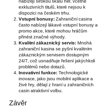
nabízejí širokou škálu her, včetně
exkluzivních titulů, které nejsou k
dispozici na českém trhu.
Vstupní bonusy:
Zahraniční casina
často nabízejí lákavé vstupní bonusy a
promo akce, které mohou hráčům
přinést značné výhody.
Kvalitní zákaznický servis:
Mnohá
zahraniční kasina se pyšní kvalitním
zákaznickým servisem dostupným
24/7, což usnadňuje řešení jakýchkoli
problémů nebo dotazů.
Inovativní funkce:
Technologické
inovace, jako jsou mobilní aplikace a
živé hry, dělají z hraní u zahraničních
casin atraktivní volbu.
Závěr