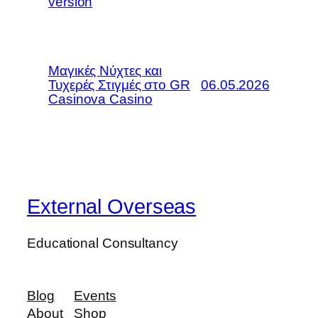
version
Μαγικές Νύχτες και
Τυχερές Στιγμές στο GR
06.05.2026
Casinova Casino
External Overseas
Educational Consultancy
Blog
Events
About
Shop