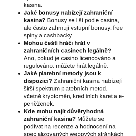
kasina.
Jaké bonusy nabízejí zahraniční
kasina?
Bonusy se liší podle casina,
ale často zahrnují vstupní bonusy, free
spiny a cashbacky.
Mohou čeští hráči hrát v
zahraničních casinech legálně?
Ano, pokud je casino licencováno a
regulováno, můžete hrát legálně.
Jaké platební metody jsou k
dispozici?
Zahraniční kasina nabízejí
širší spektrum platebních metod,
včetně kryptoměn, kreditních karet a e-
peněženek.
Kde mohu najít důvěryhodná
zahraniční kasina?
Můžete se
podívat na recenze a hodnocení na
specializovaných webových stránkách