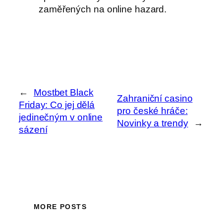
zaměřených na online hazard.
←
Mostbet Black
Zahraniční casino
Friday: Co jej dělá
pro české hráče:
jedinečným v online
Novinky a trendy
→
sázení
MORE POSTS