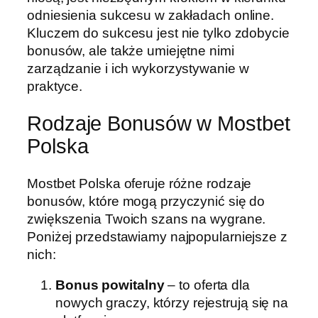
odniesienia sukcesu w zakładach online.
Kluczem do sukcesu jest nie tylko zdobycie
bonusów, ale także umiejętne nimi
zarządzanie i ich wykorzystywanie w
praktyce.
Rodzaje Bonusów w Mostbet
Polska
Mostbet Polska oferuje różne rodzaje
bonusów, które mogą przyczynić się do
zwiększenia Twoich szans na wygrane.
Poniżej przedstawiamy najpopularniejsze z
nich:
Bonus powitalny
– to oferta dla
nowych graczy, którzy rejestrują się na