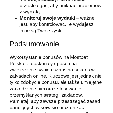
przestrzegać, aby uniknąć problemów
z wypłatą.
Monitoruj swoje wydatki
– ważne
jest, aby kontrolować, ile wydajesz i
jakie są Twoje zyski.
Podsumowanie
Wykorzystanie bonusów na Mostbet
Polska to doskonały sposób na
zwiększenie swoich szans na sukces w
zakładach online. Kluczowe jest jednak nie
tylko zdobycie bonusu, ale także umiejętne
zarządzanie nim oraz stosowanie
przemyślanych strategii zakładów.
Pamiętaj, aby zawsze przestrzegać zasad
panujących w serwisie oraz unikać