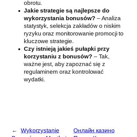
obrotu.
Jakie strategie są najlepsze do
wykorzystania bonusów?
– Analiza
statystyk, selekcja zakładów o niskim
ryzyku oraz monitorowanie promocji to
kluczowe strategie.
Czy istnieją jakieś pułapki przy
korzystaniu z bonusów?
– Tak,
ważne jest, aby zapoznać się z
regulaminem oraz kontrolować
wydatki.
←
Wykorzystanie
Онлайн казино