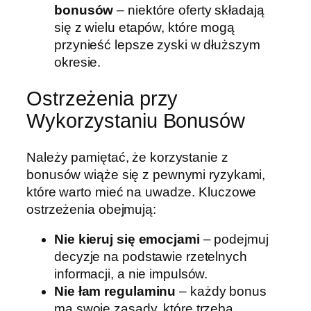
bonusów
– niektóre oferty składają
się z wielu etapów, które mogą
przynieść lepsze zyski w dłuższym
okresie.
Ostrzeżenia przy
Wykorzystaniu Bonusów
Należy pamiętać, że korzystanie z
bonusów wiąże się z pewnymi ryzykami,
które warto mieć na uwadze. Kluczowe
ostrzeżenia obejmują:
Nie kieruj się emocjami
– podejmuj
decyzje na podstawie rzetelnych
informacji, a nie impulsów.
Nie łam regulaminu
– każdy bonus
ma swoje zasady, które trzeba