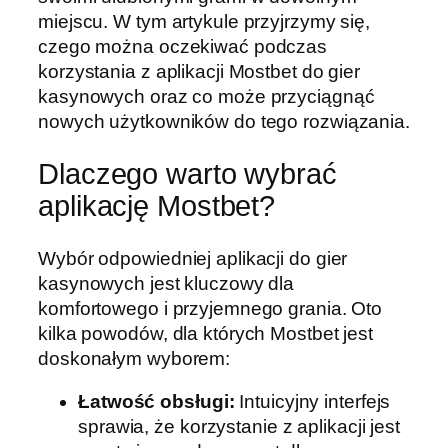
miejscu. W tym artykule przyjrzymy się,
czego można oczekiwać podczas
korzystania z aplikacji Mostbet do gier
kasynowych oraz co może przyciągnąć
nowych użytkowników do tego rozwiązania.
Dlaczego warto wybrać
aplikację Mostbet?
Wybór odpowiedniej aplikacji do gier
kasynowych jest kluczowy dla
komfortowego i przyjemnego grania. Oto
kilka powodów, dla których Mostbet jest
doskonałym wyborem:
Łatwość obsługi:
Intuicyjny interfejs
sprawia, że korzystanie z aplikacji jest