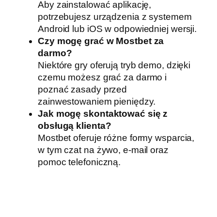
Aby zainstalować aplikację,
potrzebujesz urządzenia z systemem
Android lub iOS w odpowiedniej wersji.
Czy mogę grać w Mostbet za
darmo?
Niektóre gry oferują tryb demo, dzięki
czemu możesz grać za darmo i
poznać zasady przed
zainwestowaniem pieniędzy.
Jak mogę skontaktować się z
obsługą klienta?
Mostbet oferuje różne formy wsparcia,
w tym czat na żywo, e-mail oraz
pomoc telefoniczną.