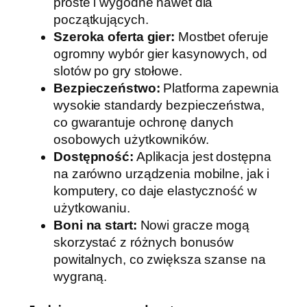
proste i wygodne nawet dla
początkujących.
Szeroka oferta gier:
Mostbet oferuje
ogromny wybór gier kasynowych, od
slotów po gry stołowe.
Bezpieczeństwo:
Platforma zapewnia
wysokie standardy bezpieczeństwa,
co gwarantuje ochronę danych
osobowych użytkowników.
Dostępność:
Aplikacja jest dostępna
na zarówno urządzenia mobilne, jak i
komputery, co daje elastyczność w
użytkowaniu.
Boni na start:
Nowi gracze mogą
skorzystać z różnych bonusów
powitalnych, co zwiększa szanse na
wygraną.