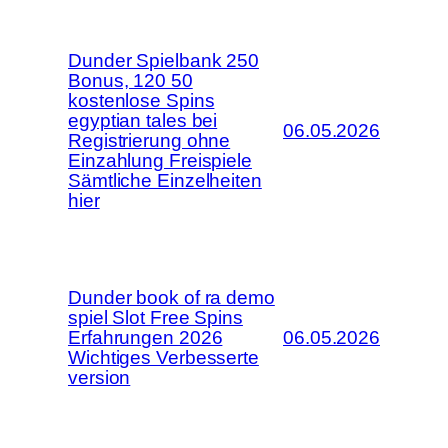
Dunder Spielbank 250
Bonus, 120 50
kostenlose Spins
egyptian tales bei
06.05.2026
Registrierung ohne
Einzahlung Freispiele
Sämtliche Einzelheiten
hier
Dunder book of ra demo
spiel Slot Free Spins
Erfahrungen 2026
06.05.2026
Wichtiges Verbesserte
version