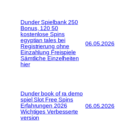
Dunder Spielbank 250
Bonus, 120 50
kostenlose Spins
egyptian tales bei
06.05.2026
Registrierung ohne
Einzahlung Freispiele
Sämtliche Einzelheiten
hier
Dunder book of ra demo
spiel Slot Free Spins
Erfahrungen 2026
06.05.2026
Wichtiges Verbesserte
version