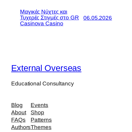
Μαγικές Νύχτες και
Τυχερές Στιγμές στο GR
06.05.2026
Casinova Casino
External Overseas
Educational Consultancy
Blog
Events
About
Shop
FAQs
Patterns
Authors
Themes