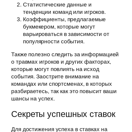
Статистические данные и
тенденции команд или игроков.
Коэффициенты, предлагаемые
букмекером, которые могут
варьироваться в зависимости от
популярности события.
Также полезно следить за информацией
о травмах игроков и других факторах,
которые могут повлиять на исход
события. Заострите внимание на
командах или спортсменах, в которых
разбираетесь, так как это повысит ваши
шансы на успех.
Секреты успешных ставок
Для достижения успеха в ставках на