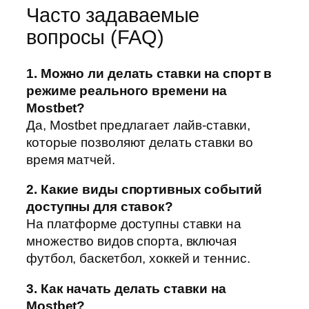
Часто задаваемые
вопросы (FAQ)
1. Можно ли делать ставки на спорт в
режиме реального времени на
Mostbet?
Да, Mostbet предлагает лайв-ставки,
которые позволяют делать ставки во
время матчей.
2. Какие виды спортивных событий
доступны для ставок?
На платформе доступны ставки на
множество видов спорта, включая
футбол, баскетбол, хоккей и теннис.
3. Как начать делать ставки на
Mostbet?