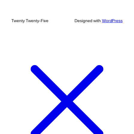
Twenty Twenty-Five
Designed with
WordPress