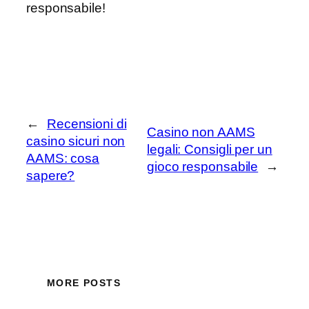
responsabile!
←
Recensioni di
Casino non AAMS
casino sicuri non
legali: Consigli per un
AAMS: cosa
gioco responsabile
→
sapere?
MORE POSTS