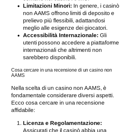
Limitazioni Minori:
In genere, i casinò
non AAMS offrono limiti di deposito e
prelievo più flessibili, adattandosi
meglio alle esigenze dei giocatori.
Accessibilità Internazionale:
Gli
utenti possono accedere a piattaforme
internazionali che altrimenti non
sarebbero disponibili.
Cosa cercare in una recensione di un casino non
AAMS
Nella scelta di un casino non AAMS, è
fondamentale considerare diversi aspetti.
Ecco cosa cercare in una recensione
affidabile:
Licenza e Regolamentazione:
Assicurati che il casinò abbia una