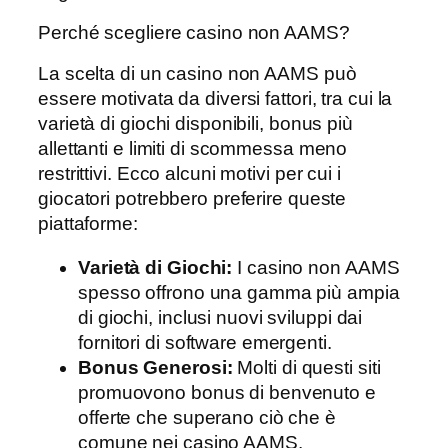
Perché scegliere casino non AAMS?
La scelta di un casino non AAMS può
essere motivata da diversi fattori, tra cui la
varietà di giochi disponibili, bonus più
allettanti e limiti di scommessa meno
restrittivi. Ecco alcuni motivi per cui i
giocatori potrebbero preferire queste
piattaforme:
Varietà di Giochi:
I casino non AAMS
spesso offrono una gamma più ampia
di giochi, inclusi nuovi sviluppi dai
fornitori di software emergenti.
Bonus Generosi:
Molti di questi siti
promuovono bonus di benvenuto e
offerte che superano ciò che è
comune nei casino AAMS.