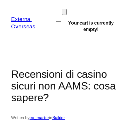
Skip
to
External
content
Your cart is currently
Overseas
empty!
Recensioni di casino
sicuri non AAMS: cosa
sapere?
Written by
eo_master
in
Builder