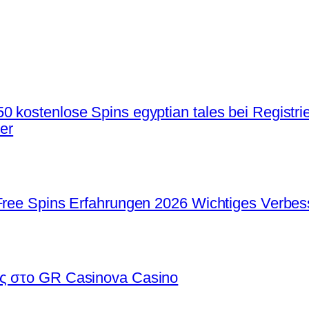
0 kostenlose Spins egyptian tales bei Registr
ier
Free Spins Erfahrungen 2026 Wichtiges Verbes
ές στο GR Casinova Casino