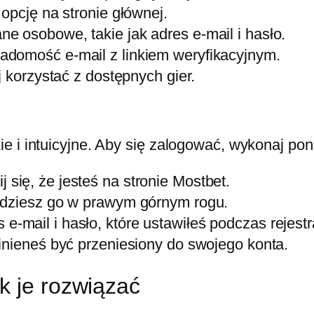
opcję na stronie głównej.
e osobowe, takie jak adres e-mail i hasło.
adomość e-mail z linkiem weryfikacyjnym.
j korzystać z dostępnych gier.
 i intuicyjne. Aby się zalogować, wykonaj poni
 się, że jesteś na stronie Mostbet.
dziesz go w prawym górnym rogu.
e-mail i hasło, które ustawiłeś podczas rejestra
inieneś być przeniesiony do swojego konta.
k je rozwiązać