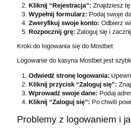
Kliknij “Rejestracja”:
Znajdziesz tę 
Wypełnij formularz:
Podaj swoje dan
Zweryfikuj swoje konto:
Odbierz wi
Rozpocznij grę:
Zaloguj się i zaczni
Kroki do logowania się do Mostbet
Logowanie do kasyna Mostbet jest szybkie
Odwiedź stronę logowania:
Upewnij
Kliknij przycisk “Zaloguj się”:
Znaj
Wprowadź swoje dane:
Podaj adres 
Kliknij “Zaloguj się”:
Po chwili pow
Problemy z logowaniem i ja