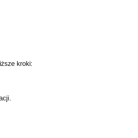
ższe kroki:
cji.