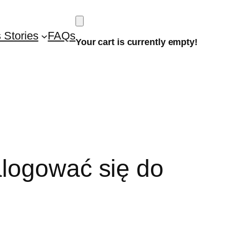
 Stories
FAQs
Your cart is currently empty!
alogować się do