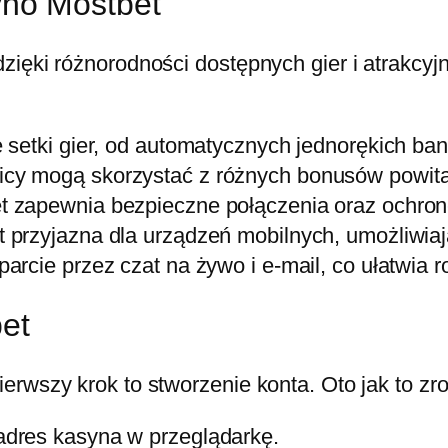
no Mostbet
zięki różnorodności dostępnych gier i atrakcy
 setki gier, od automatycznych jednorękich ban
cy mogą skorzystać z różnych bonusów powital
 zapewnia bezpieczne połączenia oraz ochro
t przyjazna dla urządzeń mobilnych, umożliwia
arcie przez czat na żywo i e-mail, co ułatwia
bet
rwszy krok to stworzenie konta. Oto jak to zro
dres kasyna w przeglądarkę.