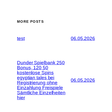
MORE POSTS
test
06.05.2026
Dunder Spielbank 250
Bonus, 120 50
kostenlose Spins
egyptian tales bei
06.05.2026
Registrierung ohne
Einzahlung Freispiele
Sämtliche Einzelheiten
hier