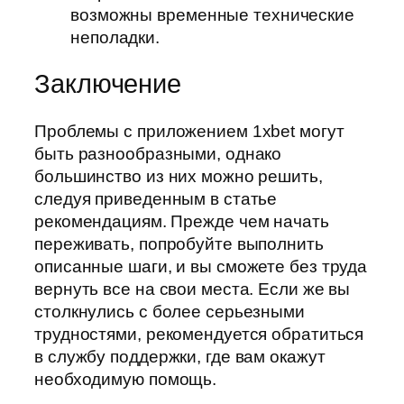
возможны временные технические
неполадки.
Заключение
Проблемы с приложением 1xbet могут
быть разнообразными, однако
большинство из них можно решить,
следуя приведенным в статье
рекомендациям. Прежде чем начать
переживать, попробуйте выполнить
описанные шаги, и вы сможете без труда
вернуть все на свои места. Если же вы
столкнулись с более серьезными
трудностями, рекомендуется обратиться
в службу поддержки, где вам окажут
необходимую помощь.