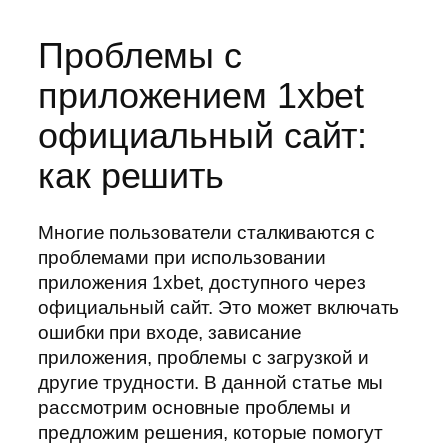
Проблемы с
приложением 1xbet
официальный сайт:
как решить
Многие пользователи сталкиваются с
проблемами при использовании
приложения 1xbet, доступного через
официальный сайт. Это может включать
ошибки при входе, зависание
приложения, проблемы с загрузкой и
другие трудности. В данной статье мы
рассмотрим основные проблемы и
предложим решения, которые помогут