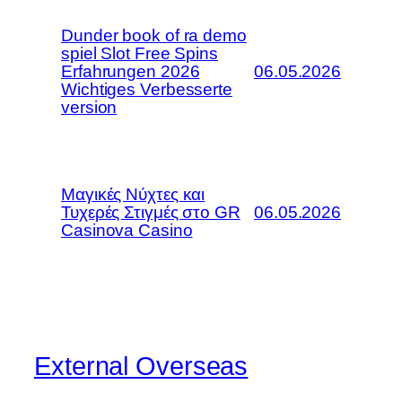
Dunder book of ra demo
spiel Slot Free Spins
Erfahrungen 2026
06.05.2026
Wichtiges Verbesserte
version
Μαγικές Νύχτες και
Τυχερές Στιγμές στο GR
06.05.2026
Casinova Casino
External Overseas