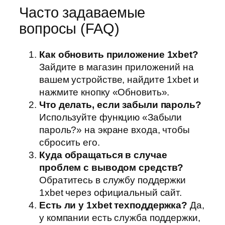
Часто задаваемые
вопросы (FAQ)
Как обновить приложение 1xbet?
Зайдите в магазин приложений на
вашем устройстве, найдите 1xbet и
нажмите кнопку «Обновить».
Что делать, если забыли пароль?
Используйте функцию «Забыли
пароль?» на экране входа, чтобы
сбросить его.
Куда обращаться в случае
проблем с выводом средств?
Обратитесь в службу поддержки
1xbet через официальный сайт.
Есть ли у 1xbet техподдержка?
Да,
у компании есть служба поддержки,