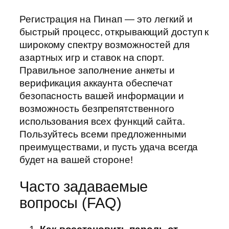
Регистрация на Пинап — это легкий и
быстрый процесс, открывающий доступ к
широкому спектру возможностей для
азартных игр и ставок на спорт.
Правильное заполнение анкеты и
верификация аккаунта обеспечат
безопасность вашей информации и
возможность безпрепятственного
использования всех функций сайта.
Пользуйтесь всеми предложенными
преимуществами, и пусть удача всегда
будет на вашей стороне!
Часто задаваемые
вопросы (FAQ)