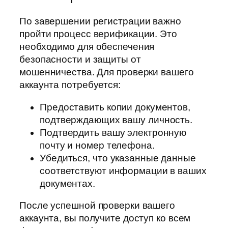
По завершении регистрации важно
пройти процесс верификации. Это
необходимо для обеспечения
безопасности и защиты от
мошенничества. Для проверки вашего
аккаунта потребуется:
Предоставить копии документов,
подтверждающих вашу личность.
Подтвердить вашу электронную
почту и номер телефона.
Убедиться, что указанные данные
соответствуют информации в ваших
документах.
После успешной проверки вашего
аккаунта, вы получите доступ ко всем