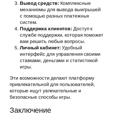
Вывод средств:
Комплексные
механизмы для вывода выигрышей
с помощью разных платежных
систем.
Поддержка клиентов:
Доступ к
службе поддержки, которая поможет
вам решить любые вопросы.
Личный кабинет:
Удобный
интерфейс для управления своими
ставками, деньгами и статистикой
игры.
Эти возможности делают платформу
привлекательной для пользователей,
которые ищут увлекательные и
безопасные способы игры.
Заключение