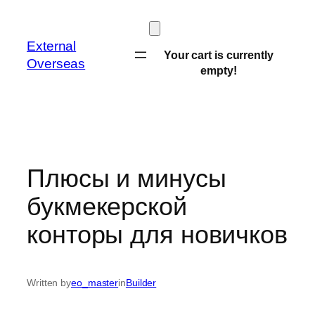
Skip
to
External
content
Your cart is currently
Overseas
empty!
Плюсы и минусы
букмекерской
конторы для новичков
Written by
eo_master
in
Builder