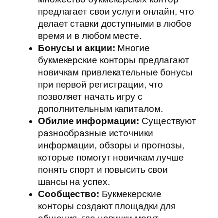
предлагает свои услуги онлайн, что
делает ставки доступными в любое
время и в любом месте.
Бонусы и акции:
Многие
букмекерские конторы предлагают
новичкам привлекательные бонусы
при первой регистрации, что
позволяет начать игру с
дополнительным капиталом.
Обилие информации:
Существуют
разнообразные источники
информации, обзоры и прогнозы,
которые помогут новичкам лучше
понять спорт и повысить свои
шансы на успех.
Сообщество:
Букмекерские
конторы создают площадки для