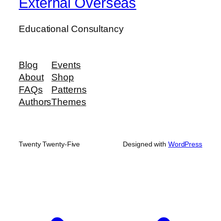
External Overseas
Educational Consultancy
Blog
Events
About
Shop
FAQs
Patterns
Authors
Themes
Twenty Twenty-Five
Designed with
WordPress