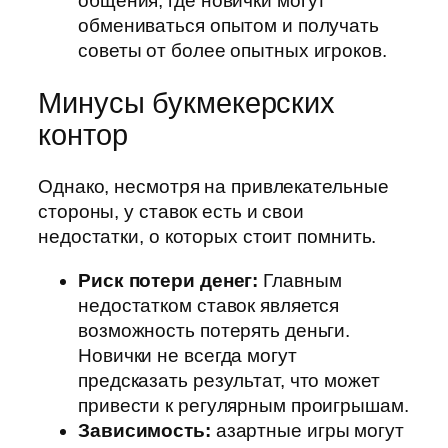
общения, где новички могут
обмениваться опытом и получать
советы от более опытных игроков.
Минусы букмекерских
контор
Однако, несмотря на привлекательные
стороны, у ставок есть и свои
недостатки, о которых стоит помнить.
Риск потери денег:
Главным
недостатком ставок является
возможность потерять деньги.
Новички не всегда могут
предсказать результат, что может
привести к регулярным проигрышам.
Зависимость:
азартные игры могут