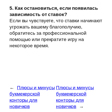
5. Как остановиться, если появилась
зависимость от ставок?
Если вы чувствуете, что ставки начинают
угрожать вашему благополучию,
обратитесь за профессиональной
помощью или прекратите игру на
некоторое время.
←
Плюсы и минусы
Плюсы и минусы
букмекерской
букмекерской
конторы для
конторы для
новичков
новичков
→