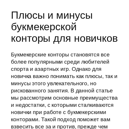
Плюсы и минусы
букмекерской
конторы для новичков
Букмекерские конторы становятся все
более популярными среди любителей
спорта и азартных игр. Однако для
новичка важно понимать как плюсы, так и
минусы этого увлекательного, но
рискованного занятия. В данной статье
мы рассмотрим основные преимущества
и недостатки, с которыми сталкиваются
новички при работе с букмекерскими
конторами. Такой подход поможет вам
взвесить все за и против, прежде чем