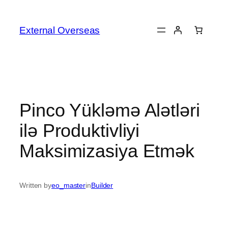
Skip
to
External Overseas
content
Pinco Yükləmə Alətləri
ilə Produktivliyi
Maksimizasiya Etmək
Written by
eo_master
in
Builder