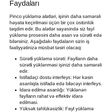
Faydaları
Pinco yükləmə alətləri, işinin daha səmərəli
həyata keçirilməsi üçün bir çox üstünlük
təqdim edir. Bu alətlər sayəsində siz fayl
yükləmə prosesini daha asan və sürətli edə
bilərsiniz. Aşağıdakı faydaların sizin iş
fəaliyyətinizə müsbət təsiri olacaq:
Sürətli yükləmə sürəti: Faylların daha
sürətli yüklənməsi işinizi daha səmərəli
edir.
İstifadəçi dostu interfeys: Hər kəsin
asanlıqla istifadə edə biləcəyi interfeys.
İdarə edilmə asanlığı: Yüklənən
faylların rahat və effektiv idarə
edilməsi.
Yüksək təhlükəsizlik: Fayl yükləmə