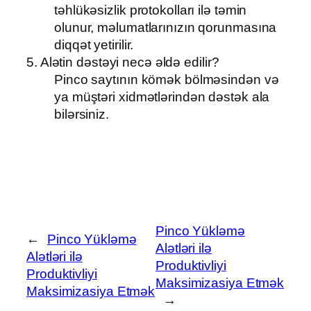
təhlükəsizlik protokolları ilə təmin
olunur, məlumatlarınızın qorunmasına
diqqət yetirilir.
5. Alətin dəstəyi necə əldə edilir?
Pinco saytının kömək bölməsindən və
ya müştəri xidmətlərindən dəstək ala
bilərsiniz.
Pinco Yükləmə
←
Pinco Yükləmə
Alətləri ilə
Alətləri ilə
Produktivliyi
Produktivliyi
Maksimizasiya Etmək
Maksimizasiya Etmək
→