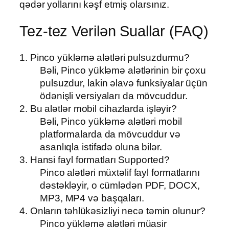
qədər yollarını kəşf etmiş olarsınız.
Tez-tez Verilən Suallar (FAQ)
1. Pinco yükləmə alətləri pulsuzdurmu?
Bəli, Pinco yükləmə alətlərinin bir çoxu
pulsuzdur, lakin əlavə funksiyalar üçün
ödənişli versiyaları da mövcuddur.
2. Bu alətlər mobil cihazlarda işləyir?
Bəli, Pinco yükləmə alətləri mobil
platformalarda da mövcuddur və
asanlıqla istifadə oluna bilər.
3. Hansi fayl formatları Supported?
Pinco alətləri müxtəlif fayl formatlarını
dəstəkləyir, o cümlədən PDF, DOCX,
MP3, MP4 və başqaları.
4. Onların təhlükəsizliyi necə təmin olunur?
Pinco yükləmə alətləri müasir