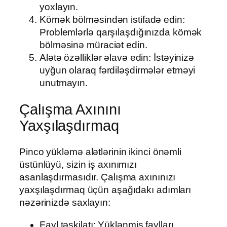
yoxlayın.
Kömək bölməsindən istifadə edin:
Problemlərlə qarşılaşdığınızda kömək
bölməsinə müraciət edin.
Alətə özəlliklər əlavə edin: İstəyinizə
uyğun olaraq fərdiləşdirmələr etməyi
unutmayın.
Çalışma Axınını
Yaxşılaşdırmaq
Pinco yükləmə alətlərinin ikinci önəmli
üstünlüyü, sizin iş axınımızı
asanlaşdırmasıdır. Çalışma axınınızı
yaxşılaşdırmaq üçün aşağıdakı adımları
nəzərinizdə saxlayın:
Fayl təşkilatı: Yüklənmiş faylları