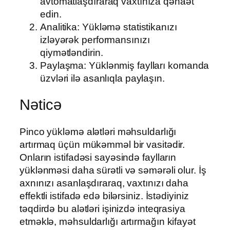
avtomatlaşdıraraq vaxtınıza qənaət
edin.
Analitika: Yükləmə statistikanızı
izləyərək performansınızı
qiymətləndirin.
Paylaşma: Yüklənmiş faylları komanda
üzvləri ilə asanlıqla paylaşın.
Nəticə
Pinco yükləmə alətləri məhsuldarlığı
artırmaq üçün mükəmməl bir vasitədir.
Onların istifadəsi sayəsində faylların
yüklənməsi daha sürətli və səmərəli olur. İş
axnınızı asanlaşdıraraq, vaxtınızı daha
effektli istifadə edə bilərsiniz. İstədiyiniz
təqdirdə bu alətləri işinizdə inteqrasiya
etməklə, məhsuldarlığı artırmağın kifayət