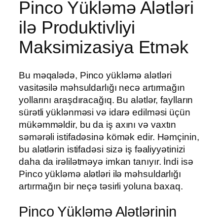
Pinco Yükləmə Alətləri
ilə Produktivliyi
Maksimizasiya Etmək
Bu məqalədə, Pinco yükləmə alətləri
vasitəsilə məhsuldarlığı necə artırmağın
yollarını araşdıracağıq. Bu alətlər, faylların
sürətli yüklənməsi və idarə edilməsi üçün
mükəmməldir, bu da iş axını və vaxtın
səmərəli istifadəsinə kömək edir. Həmçinin,
bu alətlərin istifadəsi sizə iş fəaliyyətinizi
daha da irəlilətməyə imkan tanıyır. İndi isə
Pinco yükləmə alətləri ilə məhsuldarlığı
artırmağın bir neçə təsirli yoluna baxaq.
Pinco Yükləmə Alətlərinin