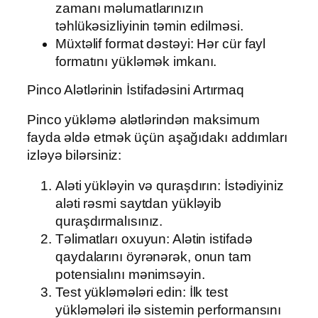
zamanı məlumatlarınızın
təhlükəsizliyinin təmin edilməsi.
Müxtəlif format dəstəyi: Hər cür fayl
formatını yükləmək imkanı.
Pinco Alətlərinin İstifadəsini Artırmaq
Pinco yükləmə alətlərindən maksimum
fayda əldə etmək üçün aşağıdakı addımları
izləyə bilərsiniz:
Aləti yükləyin və quraşdırın: İstədiyiniz
aləti rəsmi saytdan yükləyib
quraşdırmalısınız.
Təlimatları oxuyun: Alətin istifadə
qaydalarını öyrənərək, onun tam
potensialını mənimsəyin.
Test yükləmələri edin: İlk test
yükləmələri ilə sistemin performansını