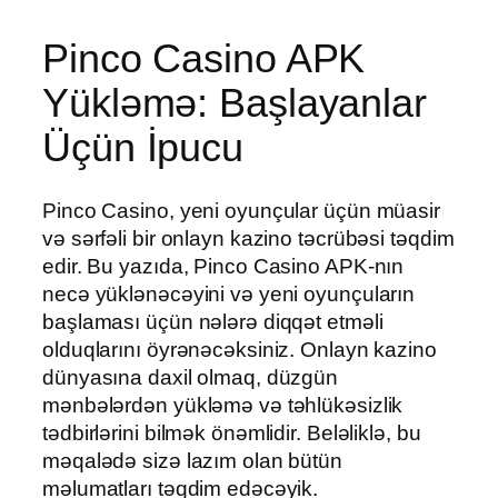
Pinco Casino APK
Yükləmə: Başlayanlar
Üçün İpucu
Pinco Casino, yeni oyunçular üçün müasir
və sərfəli bir onlayn kazino təcrübəsi təqdim
edir. Bu yazıda, Pinco Casino APK-nın
necə yüklənəcəyini və yeni oyunçuların
başlaması üçün nələrə diqqət etməli
olduqlarını öyrənəcəksiniz. Onlayn kazino
dünyasına daxil olmaq, düzgün
mənbələrdən yükləmə və təhlükəsizlik
tədbirlərini bilmək önəmlidir. Beləliklə, bu
məqalədə sizə lazım olan bütün
məlumatları təqdim edəcəyik.