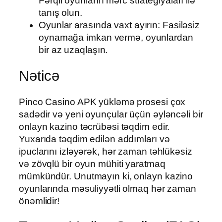
Fərqli oyunların mərc strategiyaları ilə
tanış olun.
Oyunlar arasında vaxt ayırın: Fasiləsiz
oynamağa imkan vermə, oyunlardan
bir az uzaqlaşın.
Nəticə
Pinco Casino APK yükləmə prosesi çox
sadədir və yeni oyunçular üçün əyləncəli bir
onlayn kazino təcrübəsi təqdim edir.
Yuxarıda təqdim edilən addımları və
ipuclarını izləyərək, hər zaman təhlükəsiz
və zövqlü bir oyun mühiti yaratmaq
mümkündür. Unutmayın ki, onlayn kazino
oyunlarında məsuliyyətli olmaq hər zaman
önəmlidir!