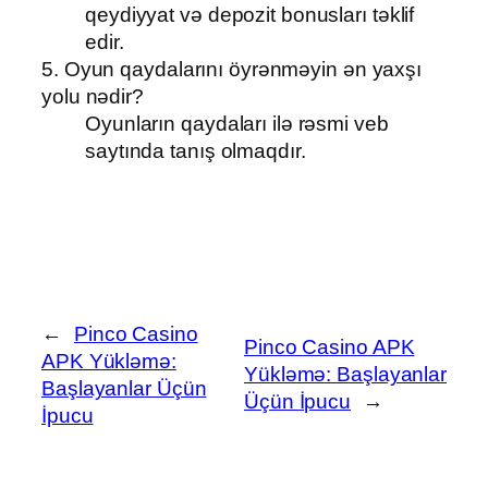
qeydiyyat və depozit bonusları təklif
edir.
5. Oyun qaydalarını öyrənməyin ən yaxşı
yolu nədir?
Oyunların qaydaları ilə rəsmi veb
saytında tanış olmaqdır.
←
Pinco Casino
Pinco Casino APK
APK Yükləmə:
Yükləmə: Başlayanlar
Başlayanlar Üçün
Üçün İpucu
→
İpucu