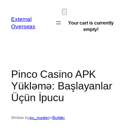
Skip
to
External
content
Your cart is currently
Overseas
empty!
Pinco Casino APK
Yükləmə: Başlayanlar
Üçün İpucu
Written by
eo_master
in
Builder