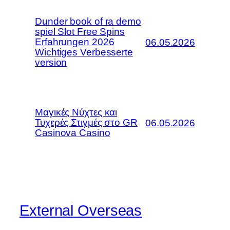
Dunder book of ra demo
spiel Slot Free Spins
Erfahrungen 2026
06.05.2026
Wichtiges Verbesserte
version
Μαγικές Νύχτες και
Τυχερές Στιγμές στο GR
06.05.2026
Casinova Casino
External Overseas