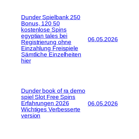
Dunder Spielbank 250
Bonus, 120 50
kostenlose Spins
egyptian tales bei
06.05.2026
Registrierung ohne
Einzahlung Freispiele
Sämtliche Einzelheiten
hier
Dunder book of ra demo
spiel Slot Free Spins
Erfahrungen 2026
06.05.2026
Wichtiges Verbesserte
version