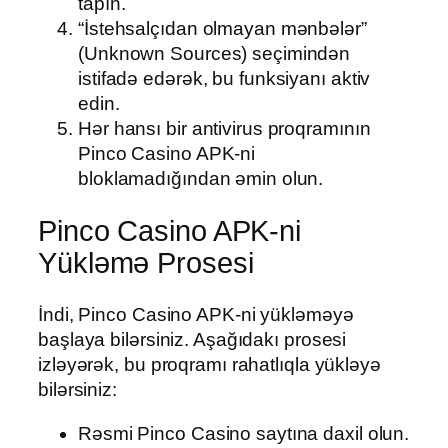
tapın.
“İstehsalçıdan olmayan mənbələr”
(Unknown Sources) seçimindən
istifadə edərək, bu funksiyanı aktiv
edin.
Hər hansı bir antivirus proqramının
Pinco Casino APK-ni
bloklamadığından əmin olun.
Pinco Casino APK-ni
Yükləmə Prosesi
İndi, Pinco Casino APK-ni yükləməyə
başlaya bilərsiniz. Aşağıdakı prosesi
izləyərək, bu proqramı rahatlıqla yükləyə
bilərsiniz:
Rəsmi Pinco Casino saytına daxil olun.