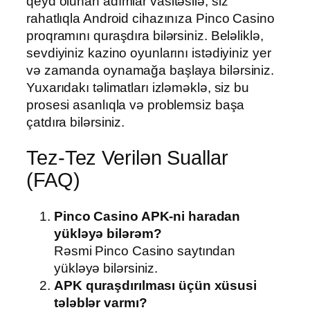
qeyd olunan adımlar vasitəsilə, siz
rahatlıqla Android cihazınıza Pinco Casino
proqramını quraşdıra bilərsiniz. Beləliklə,
sevdiyiniz kazino oyunlarını istədiyiniz yer
və zamanda oynamağa başlaya bilərsiniz.
Yuxarıdakı təlimatları izləməklə, siz bu
prosesi asanlıqla və problemsiz başa
çatdıra bilərsiniz.
Tez-Tez Verilən Suallar
(FAQ)
Pinco Casino APK-ni haradan
yükləyə bilərəm?
Rəsmi Pinco Casino saytından
yükləyə bilərsiniz.
APK quraşdırılması üçün xüsusi
tələblər varmı?