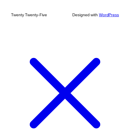
Twenty Twenty-Five
Designed with
WordPress