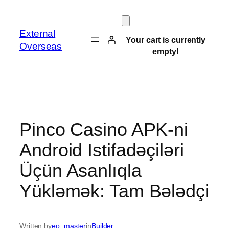
Skip
to
External
content
Your cart is currently
Overseas
empty!
Pinco Casino APK-ni
Android Istifadəçiləri
Üçün Asanlıqla
Yükləmək: Tam Bələdçi
Written by
eo_master
in
Builder