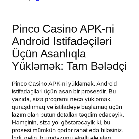
Pinco Casino APK-ni
Android Istifadəçiləri
Üçün Asanlıqla
Yükləmək: Tam Bələdçi
Pinco Casino APK-ni yükləmək, Android
istifadəçiləri üçün asan bir prosesdir. Bu
yazıda, sizə proqramı necə yükləmək,
quraşdırmaq və istifadəyə başlamaq üçün
lazım olan bütün detalları təqdim edəcəyik.
Həmçinin, sizə yol göstərəcəyik ki, bu
prosesi mümkün qədər rahat edə biləsiniz.
İndi, gəlin, bu mövzunu ətraflı ələ alaq.