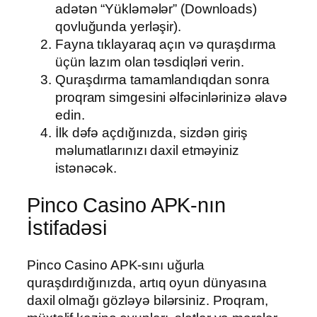
adətən “Yükləmələr” (Downloads)
qovluğunda yerləşir).
Fayna tıklayaraq açın və quraşdırma
üçün lazım olan təsdiqləri verin.
Quraşdırma tamamlandıqdan sonra
proqram simgesini əlfəcinlərinizə əlavə
edin.
İlk dəfə açdığınızda, sizdən giriş
məlumatlarınızı daxil etməyiniz
istənəcək.
Pinco Casino APK-nın
İstifadəsi
Pinco Casino APK-sını uğurla
quraşdırdığınızda, artıq oyun dünyasına
daxil olmağı gözləyə bilərsiniz. Proqram,