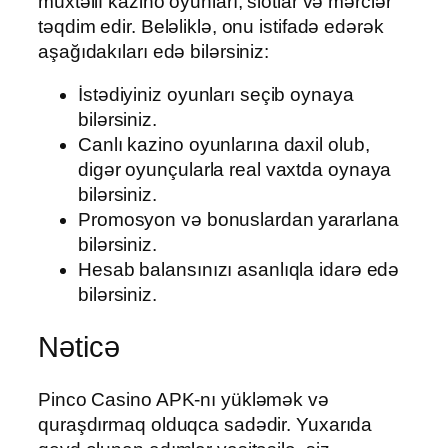
müxtəlif kazino oyunları, slotlar və mərclər
təqdim edir. Beləliklə, onu istifadə edərək
aşağıdakıları edə bilərsiniz:
İstədiyiniz oyunları seçib oynaya
bilərsiniz.
Canlı kazino oyunlarına daxil olub,
digər oyunçularla real vaxtda oynaya
bilərsiniz.
Promosyon və bonuslardan yararlana
bilərsiniz.
Hesab balansınızı asanlıqla idarə edə
bilərsiniz.
Nəticə
Pinco Casino APK-nı yükləmək və
quraşdırmaq olduqca sadədir. Yuxarıda