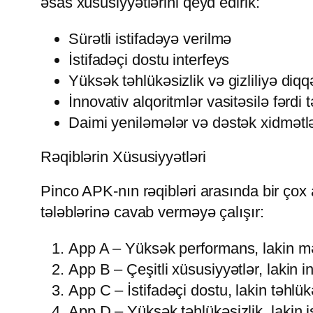
əsas xüsusiyyətlərini qeyd edirik:
Sürətli istifadəyə verilmə
İstifadəçi dostu interfeys
Yüksək təhlükəsizlik və gizliliyə diqq
İnnovativ alqoritmlər vasitəsilə fərdi
Daimi yeniləmələr və dəstək xidmətlə
Rəqiblərin Xüsusiyyətləri
Pinco APK-nın rəqibləri arasında bir çox 
tələblərinə cavab verməyə çalışır:
App A – Yüksək performans, lakin məhd
App B – Çeşitli xüsusiyyətlər, lakin in
App C – İstifadəçi dostu, lakin təhlükə
App D – Yüksək təhlükəsizlik, lakin is