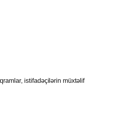
amlar, istifadəçilərin müxtəlif