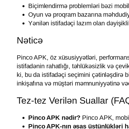
Biçimlendirmə problemləri bəzi mobil
Oyun və proqram bazarına məhdudiy
Yənilən istifadəçi lazım olan dəyişikli
Nəticə
Pinco APK, öz xüsusiyyətləri, performansı
istifadənin rahatlığı, təhlükəsizlik və çe
ki, bu da istifadəçi seçimini çətinləşdir
inkişafına və müştəri məmnuniyyətinə vəd
Tez-tez Verilən Suallar (FA
Pinco APK nədir?
Pinco APK, mobil 
Pinco APK-nın əsas üstünlükləri h