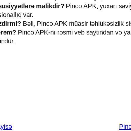
susiyyətlərə malikdir?
Pinco APK, yuxarı səviyy
ionallıq var.
zdirmi?
Bəli, Pinco APK müasir təhlükəsizlik sis
lərəm?
Pinco APK-nı rəsmi veb saytından və ya 
ndür.
ayisə
Pinc