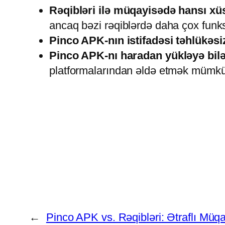
Rəqibləri ilə müqayisədə hansı xü
ancaq bəzi rəqiblərdə daha çox funks
Pinco APK-nın istifadəsi təhlükəsi
Pinco APK-nı haradan yükləyə bi
platformalarından əldə etmək mümkü
←
Pinco APK vs. Rəqibləri: Ətraflı Müq