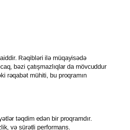
aiddir. Rəqibləri ilə müqayisədə
 Ancaq, bəzi çatışmazlıqlar da mövcuddur
dəki rəqabət mühiti, bu proqramın
yətlər təqdim edən bir proqramdır.
zlik, və sürətli performans.