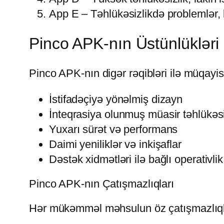
App E – Təhlükəsizlikdə problemlər, l
Pinco APK-nın Üstünlükləri
Pinco APK-nın digər rəqibləri ilə müqayis
İstifadəçiyə yönəlmiş dizayn
İnteqrasiya olunmuş müasir təhlükəsiz
Yuxarı sürət və performans
Daimi yeniliklər və inkişaflar
Dəstək xidmətləri ilə bağlı operativlik
Pinco APK-nın Çatışmazlıqları
Hər mükəmməl məhsulun öz çatışmazlıqlar