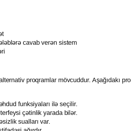
ət
 tələblərə cavab verən sistem
ri
alternativ proqramlar mövcuddur. Aşağıdakı proqr
ud funksiyaları ilə seçilir.
terfeysi çətinlik yarada bilər.
sizlik sualları var.
tifadəsi ağırdır.