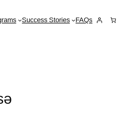
grams
Success Stories
FAQs
sə