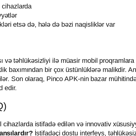
 cihazlarda
yətlər
kləri etsə də, hələ də bəzi naqisliklər var
 və təhlükəsizliyi ilə müasir mobil proqramlara 
viklik baxımından bir çox üstünlüklərə malikdir.
ə bilər. Son olaraq, Pinco APK-nin bazar mühitin
 edir.
Q)
cihazlarda istifadə edilən və innovativ xüsusiy
ansılardır?
İstifadəçi dostu interfeys, təhlükəsi