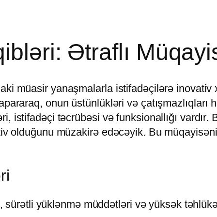
bləri: Ətraflı Müqayi
aki müasir yanaşmalarla istifadəçilərə inovativ
apararaq, onun üstünlükləri və çatışmazlıqları 
, istifadəçi təcrübəsi və funksionallığı vardır
ktiv olduğunu müzakirə edəcəyik. Bu müqayisəni
ri
eys, sürətli yüklənmə müddətləri və yüksək təhlü