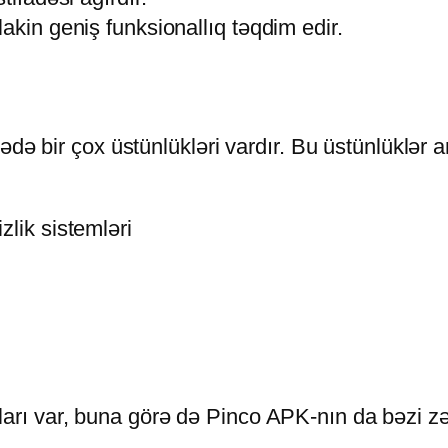
akin geniş funksionallıq təqdim edir.
ədə bir çox üstünlükləri vardır. Bu üstünlüklər a
lik sistemləri
ı var, buna görə də Pinco APK-nın da bəzi zəi