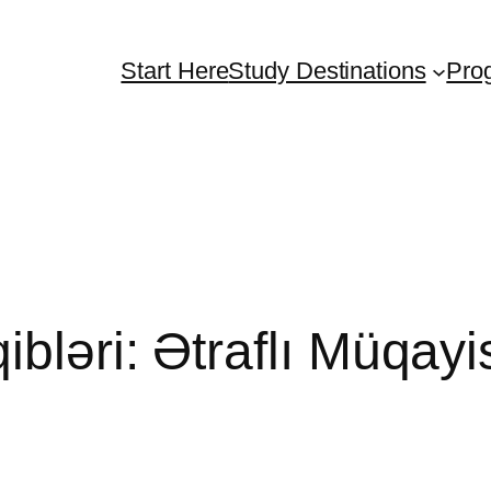
Start Here
Study Destinations
Pro
bləri: Ətraflı Müqayi