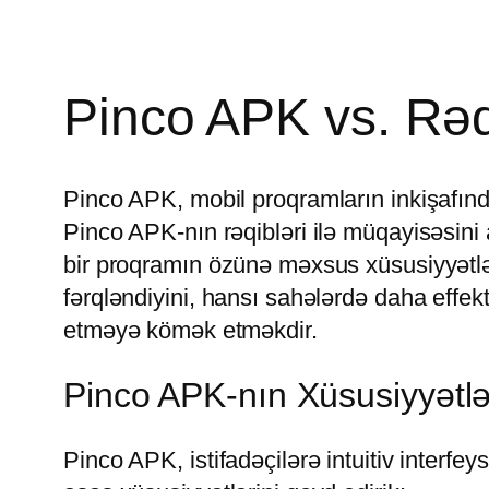
Pinco APK vs. Rəqi
Pinco APK, mobil proqramların inkişafınd
Pinco APK-nın rəqibləri ilə müqayisəsini 
bir proqramın özünə məxsus xüsusiyyətləri
fərqləndiyini, hansı sahələrdə daha effe
etməyə kömək etməkdir.
Pinco APK-nın Xüsusiyyətlə
Pinco APK, istifadəçilərə intuitiv interf