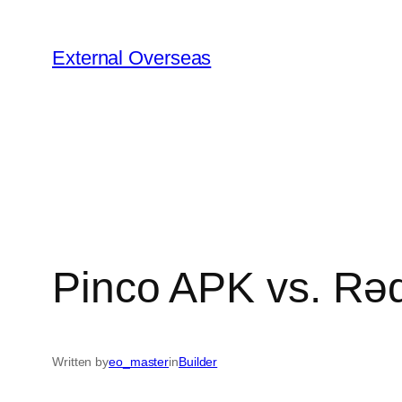
Skip
to
External Overseas
content
Pinco APK vs. Rəqi
Written by
eo_master
in
Builder