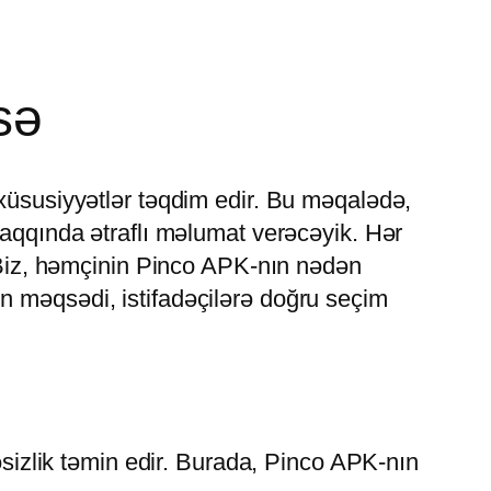
sə
 xüsusiyyətlər təqdim edir. Bu məqalədə,
haqqında ətraflı məlumat verəcəyik. Hər
. Biz, həmçinin Pinco APK-nın nədən
n məqsədi, istifadəçilərə doğru seçim
kəsizlik təmin edir. Burada, Pinco APK-nın