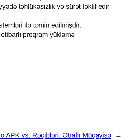
ədə təhlükəsizlik və sürət təklif edir,
temləri ilə təmin edilmişdir.
etibarlı proqram yükləmə
o APK vs. Rəqibləri: Ətraflı Müqayisə
→