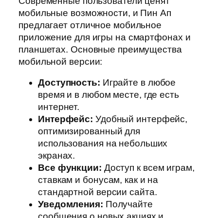
Современные пользователи ценят
мобильные возможности, и Пин Ап
предлагает отличное мобильное
приложение для игры на смартфонах и
планшетах. Основные преимущества
мобильной версии:
Доступность:
Играйте в любое
время и в любом месте, где есть
интернет.
Интерфейс:
Удобный интерфейс,
оптимизированный для
использования на небольших
экранах.
Все функции:
Доступ к всем играм,
ставкам и бонусам, как и на
стандартной версии сайта.
Уведомления:
Получайте
сообщения о новых акциях и