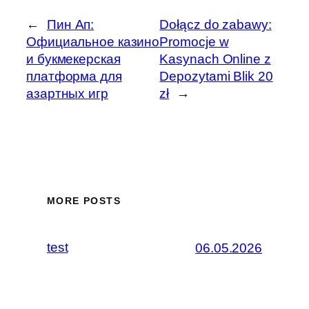
←
Пин Ап:
Dołącz do zabawy:
Официальное казино
Promocje w
и букмекерская
Kasynach Online z
платформа для
Depozytami Blik 20
азартных игр
zł
→
MORE POSTS
test
06.05.2026