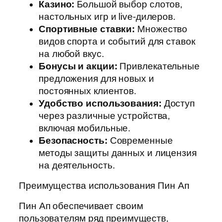
Казино:
Большой выбор слотов,
настольных игр и live-дилеров.
Спортивные ставки:
Множество
видов спорта и событий для ставок
на любой вкус.
Бонусы и акции:
Привлекательные
предложения для новых и
постоянных клиентов.
Удобство использования:
Доступ
через различные устройства,
включая мобильные.
Безопасность:
Современные
методы защиты данных и лицензия
на деятельность.
Преимущества использования Пин Ап
Пин Ап обеспечивает своим
пользователям ряд преимуществ,