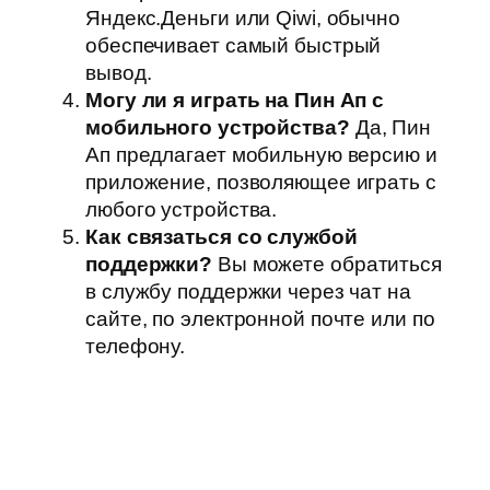
Яндекс.Деньги или Qiwi, обычно
обеспечивает самый быстрый
вывод.
Могу ли я играть на Пин Ап с
мобильного устройства?
Да, Пин
Ап предлагает мобильную версию и
приложение, позволяющее играть с
любого устройства.
Как связаться со службой
поддержки?
Вы можете обратиться
в службу поддержки через чат на
сайте, по электронной почте или по
телефону.