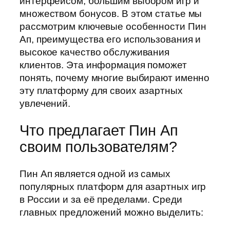
интерфейсом, большим выбором игр и
множеством бонусов. В этом статье мы
рассмотрим ключевые особенности Пин
Ап, преимущества его использования и
высокое качество обслуживания
клиентов. Эта информация поможет
понять, почему многие выбирают именно
эту платформу для своих азартных
увлечений.
Что предлагает Пин Ап
своим пользователям?
Пин Ап является одной из самых
популярных платформ для азартных игр
в России и за её пределами. Среди
главных предложений можно выделить: