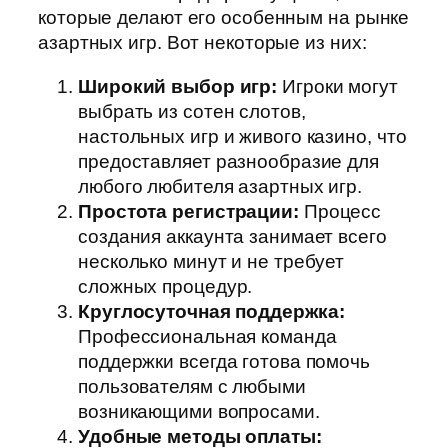
которые делают его особенным на рынке
азартных игр. Вот некоторые из них:
Широкий выбор игр:
Игроки могут
выбрать из сотен слотов,
настольных игр и живого казино, что
предоставляет разнообразие для
любого любителя азартных игр.
Простота регистрации:
Процесс
создания аккаунта занимает всего
несколько минут и не требует
сложных процедур.
Круглосуточная поддержка:
Профессиональная команда
поддержки всегда готова помочь
пользователям с любыми
возникающими вопросами.
Удобные методы оплаты: