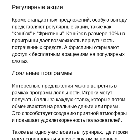
Регулярные акции
Кроме стандартных предложений, особую выгоду
представляют регулярные акции, такие как
“Кэшбэк” и “Фриспины”. Кэшбэк в размере 10% на
проигрыши дает возможность вернуть часть
потраченных средств. А фриспины открывают
доступ к бесплатным вращениям на популярных
слотах.
Лояльные программы
Интересные предложения можно встретить в
рамках программ лояльности. Игроки могут
получать баллы за каждую ставку, которые потом
обмениваются на реальные деньги или призы.
Это способствует созданию приятной атмосферы
и повышает удовлетворенность пользователей.
Также выгодно участвовать в турнирах, где игроки
могут соревноваться друг с другом за ценные