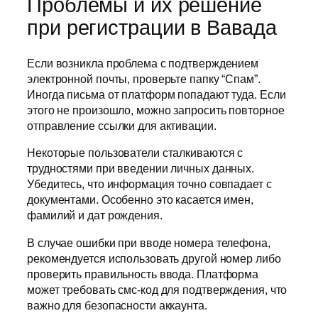
Проблемы и их решение
при регистрации в Вавада
Если возникла проблема с подтверждением
электронной почты, проверьте папку “Спам”.
Иногда письма от платформ попадают туда. Если
этого не произошло, можно запросить повторное
отправление ссылки для активации.
Некоторые пользователи сталкиваются с
трудностями при введении личных данных.
Убедитесь, что информация точно совпадает с
документами. Особенно это касается имен,
фамилий и дат рождения.
В случае ошибки при вводе номера телефона,
рекомендуется использовать другой номер либо
проверить правильность ввода. Платформа
может требовать смс-код для подтверждения, что
важно для безопасности аккаунта.