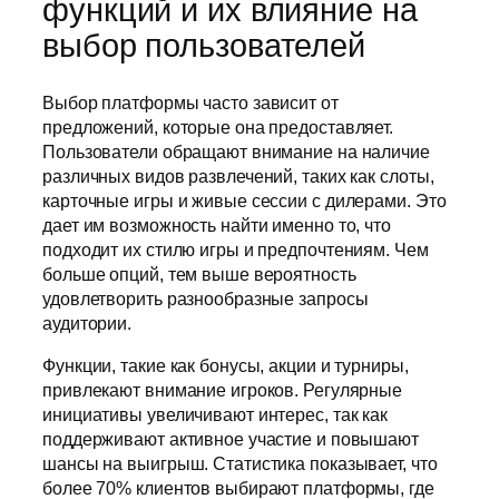
функций и их влияние на
выбор пользователей
Выбор платформы часто зависит от
предложений, которые она предоставляет.
Пользователи обращают внимание на наличие
различных видов развлечений, таких как слоты,
карточные игры и живые сессии с дилерами. Это
дает им возможность найти именно то, что
подходит их стилю игры и предпочтениям. Чем
больше опций, тем выше вероятность
удовлетворить разнообразные запросы
аудитории.
Функции, такие как бонусы, акции и турниры,
привлекают внимание игроков. Регулярные
инициативы увеличивают интерес, так как
поддерживают активное участие и повышают
шансы на выигрыш. Статистика показывает, что
более 70% клиентов выбирают платформы, где