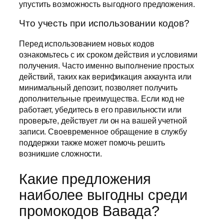
упустить возможность выгодного предложения.
Что учесть при использовании кодов?
Перед использованием новых кодов
ознакомьтесь с их сроком действия и условиями
получения. Часто именно выполнение простых
действий, таких как верификация аккаунта или
минимальный депозит, позволяет получить
дополнительные преимущества. Если код не
работает, убедитесь в его правильности или
проверьте, действует ли он на вашей учетной
записи. Своевременное обращение в службу
поддержки также может помочь решить
возникшие сложности.
Какие предложения
наиболее выгодны среди
промокодов Вавада?