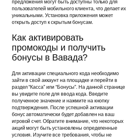
предложения могут быть доступны только для
пользователей мобильного клиента, что делает их
уникальными. Установка приложения может
открыть доступ к скрытым бонусам.
Как активировать
промокоды и получить
бонусы в Вавада?
Для активации специального кода необходимо
зайти в свой аккаунт на площадке и перейти в
раздел “Касса” или “Бонусы”. На данной странице
вы увидите поле для ввода кода. Введите
полученное значение и нажмите на кнопку
подтверждения. После успешной активации
бонус автоматически будет добавлен на ваш
игровой счет. Обратите внимание, что некоторых
акций могут быть установлены определенные
условия. Изучите все требования, чтобы не