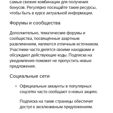
самые свежие комбинации для получения
бонусов. Регулярно посещайте такие ресурсы,
чтобы быть в курсе актуальной информации.
Форумы и сообщества
Дополнительно, тематические форумы и
сообщества, посвящённые азартным
развлечениям, являются отличным источником.
Участники часто делятся своими находками и
обсуждают действующие коды. Подписка на
уведомления поможет не пропустить новые
предложения.
Социальные сети
Официальные аккаунты в популярных
соцсетях часто сообщают о новых акциях.
Подписка на такие страницы обеспечит
доступ к эксклюзивным предложениям.