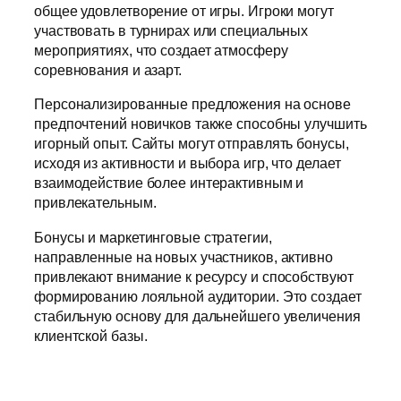
общее удовлетворение от игры. Игроки могут
участвовать в турнирах или специальных
мероприятиях, что создает атмосферу
соревнования и азарт.
Персонализированные предложения на основе
предпочтений новичков также способны улучшить
игорный опыт. Сайты могут отправлять бонусы,
исходя из активности и выбора игр, что делает
взаимодействие более интерактивным и
привлекательным.
Бонусы и маркетинговые стратегии,
направленные на новых участников, активно
привлекают внимание к ресурсу и способствуют
формированию лояльной аудитории. Это создает
стабильную основу для дальнейшего увеличения
клиентской базы.