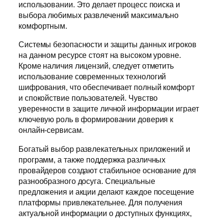
использовании. Это делает процесс поиска и
выбора любимых развлечений максимально
комфортным.
Системы безопасности и защиты данных игроков
на данном ресурсе стоят на высоком уровне.
Кроме наличия лицензий, следует отметить
использование современных технологий
шифрования, что обеспечивает полный комфорт
и спокойствие пользователей. Чувство
уверенности в защите личной информации играет
ключевую роль в формировании доверия к
онлайн-сервисам.
Богатый выбор развлекательных приложений и
программ, а также поддержка различных
провайдеров создают стабильное основание для
разнообразного досуга. Специальные
предложения и акции делают каждое посещение
платформы привлекательнее. Для получения
актуальной информации о доступных функциях,