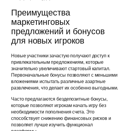
Преимущества
маркетинговых
предложений и бонусов
для новых игроков
Новые участники зачастую получают доступ к
привлекательным предложениям, которые
значительно увеличивают стартовый капитал.
Первоначальные бонусы позволяют с меньшими
вложениями испытать различные азартные
развлечения, что делает их особенно выгодными.
Часто предлагаются бездепозитные бонусы,
которые позволяют игрокам начать игру без
необходимости пополнения счета. Это
способствует снижению финансовых рисков и
позволяет лучше изучить функционал
платформы.