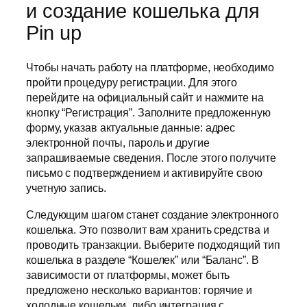
и создание кошелька для
Pin up
Чтобы начать работу на платформе, необходимо
пройти процедуру регистрации. Для этого
перейдите на официальный сайт и нажмите на
кнопку “Регистрация”. Заполните предложенную
форму, указав актуальные данные: адрес
электронной почты, пароль и другие
запрашиваемые сведения. После этого получите
письмо с подтверждением и активируйте свою
учетную запись.
Следующим шагом станет создание электронного
кошелька. Это позволит вам хранить средства и
проводить транзакции. Выберите подходящий тип
кошелька в разделе “Кошелек” или “Баланс”. В
зависимости от платформы, может быть
предложено несколько вариантов: горячие и
холодные кошельки, либо интеграция с