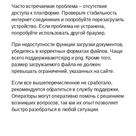
Часто встречаемая проблема – отсутствие
доступа к платформе. Проверьте стабильность
интернет-соединения и попробуйте перезагрузить
устройство. Если проблема не устранена,
попробуйте использовать другой браузер.
При недоступности функции загрузки документов,
убедитесь в корректных форматах файлов. Чаще
всего поддерживаютсяjpg и png. Кроме того,
размер загружаемого файла не должен
превышать ограничений, указанных на сайте.
Если все вышеперечисленное не сработало,
рекомендуется обратиться в службу поддержки.
Операторы могут оперативно помочь с решением
возникших вопросов, так как их опыт позволяет
быстро разобраться в любой ситуации.