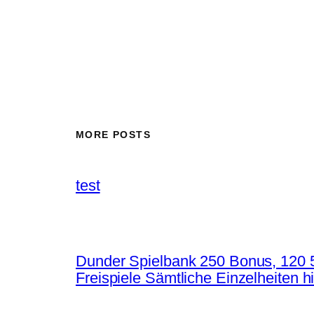
MORE POSTS
test
Dunder Spielbank 250 Bonus, 120 5
Freispiele Sämtliche Einzelheiten h