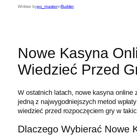
Written by
eo_master
in
Builder
Nowe Kasyna Onlin
Wiedzieć Przed G
W ostatnich latach, nowe kasyna online z
jedną z najwygodniejszych metod wpłaty 
wiedzieć przed rozpoczęciem gry w takich
Dlaczego Wybierać Nowe K