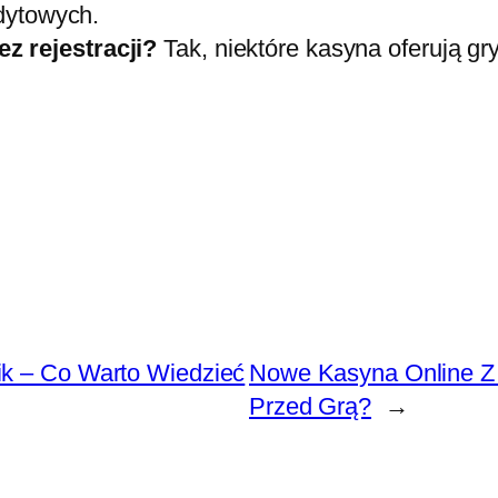
edytowych.
z rejestracji?
Tak, niektóre kasyna oferują gr
ik – Co Warto Wiedzieć
Nowe Kasyna Online Z 
Przed Grą?
→