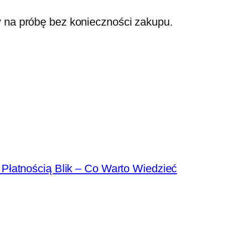
y na próbę bez konieczności zakupu.
Płatnością Blik – Co Warto Wiedzieć