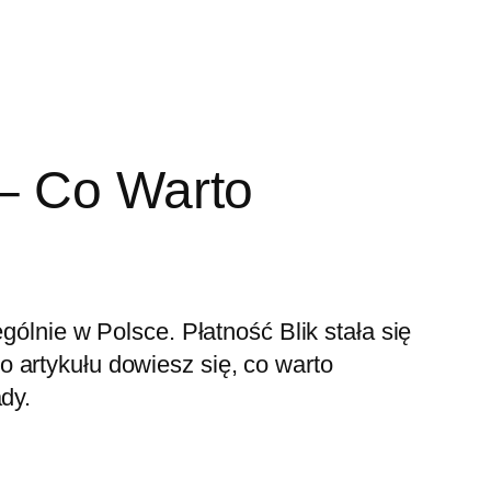
 – Co Warto
gólnie w Polsce. Płatność Blik stała się
 artykułu dowiesz się, co warto
dy.