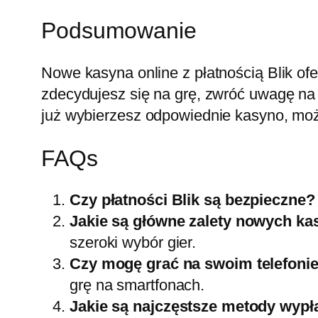
Podsumowanie
Nowe kasyna online z płatnością Blik of
zdecydujesz się na grę, zwróć uwagę na n
już wybierzesz odpowiednie kasyno, moż
FAQs
Czy płatności Blik są bezpieczne?
Jakie są główne zalety nowych ka
szeroki wybór gier.
Czy mogę grać na swoim telefoni
grę na smartfonach.
Jakie są najczęstsze metody wypł