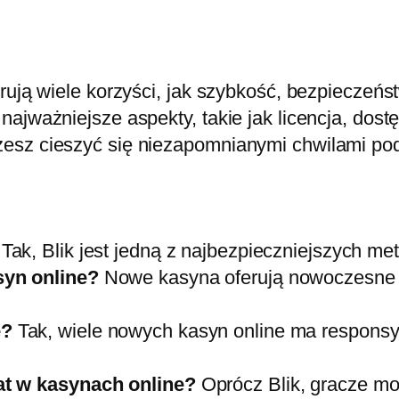
erują wiele korzyści, jak szybkość, bezpieczeń
ajważniejsze aspekty, takie jak licencja, dost
esz cieszyć się niezapomnianymi chwilami pod
Tak, Blik jest jedną z najbezpieczniejszych me
syn online?
Nowe kasyna oferują nowoczesne t
e?
Tak, wiele nowych kasyn online ma responsy
at w kasynach online?
Oprócz Blik, gracze m