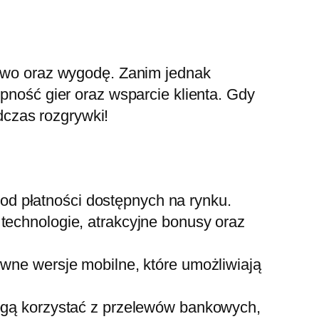
stwo oraz wygodę. Zanim jednak
ępność gier oraz wsparcie klienta. Gdy
czas rozgrywki!
tod płatności dostępnych na rynku.
echnologie, atrakcyjne bonusy oraz
wne wersje mobilne, które umożliwiają
ogą korzystać z przelewów bankowych,