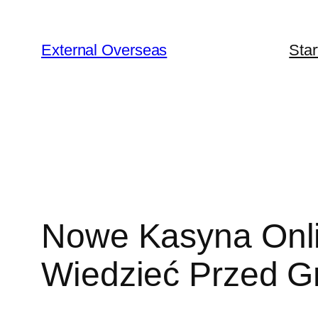
Skip
to
External Overseas
Star
content
Nowe Kasyna Onlin
Wiedzieć Przed G