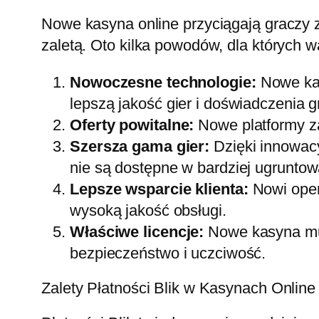
Nowe kasyna online przyciągają graczy z
zaletą. Oto kilka powodów, dla których 
Nowoczesne technologie:
Nowe kas
lepszą jakość gier i doświadczenia g
Oferty powitalne:
Nowe platformy za
Szersza gama gier:
Dzięki innowacy
nie są dostępne w bardziej ugruntow
Lepsze wsparcie klienta:
Nowi oper
wysoką jakość obsługi.
Właściwe licencje:
Nowe kasyna mus
bezpieczeństwo i uczciwość.
Zalety Płatności Blik w Kasynach Online