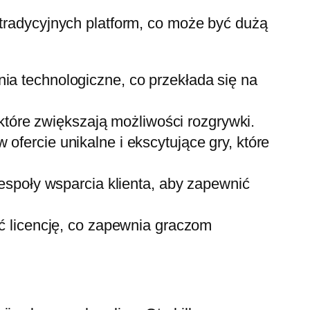
 tradycyjnych platform, co może być dużą
a technologiczne, co przekłada się na
które zwiększają możliwości rozgrywki.
ercie unikalne i ekscytujące gry, które
społy wsparcia klienta, aby zapewnić
 licencję, co zapewnia graczom