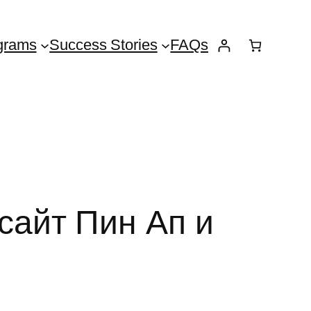
grams
Success Stories
FAQs
сайт Пин Ап и