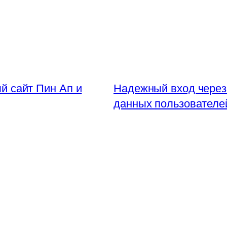
й сайт Пин Ап и
Надежный вход через
данных пользователе