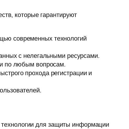
ств, которые гарантируют
щью современных технологий
занных с нелегальными ресурсами.
ки по любым вопросам.
ыстрого прохода регистрации и
ользователей.
е технологии для защиты информации