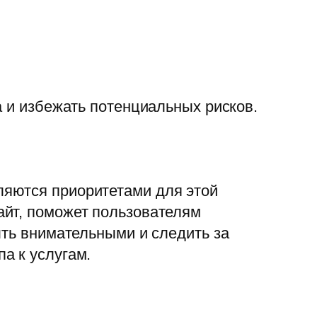
а и избежать потенциальных рисков.
ляются приоритетами для этой
айт, поможет пользователям
ыть внимательными и следить за
а к услугам.