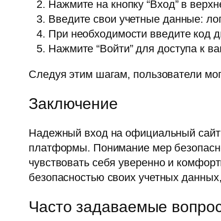
Нажмите на кнопку “Вход” в верхн
Введите свои учетные данные: лог
При необходимости введите код 
Нажмите “Войти” для доступа к ва
Следуя этим шагам, пользователи мог
Заключение
Надежный вход на официальный сайт 
платформы. Понимание мер безопасно
чувствовать себя уверенно и комфорт
безопасностью своих учетных данных,
Часто задаваемые вопро