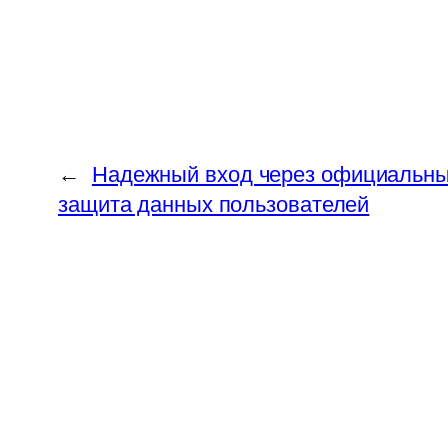
←
Надежный вход через официальны
защита данных пользователей