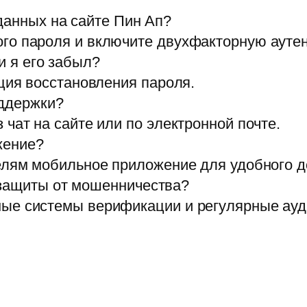
 данных на сайте Пин Ап?
го пароля и включите двухфакторную ауте
и я его забыл?
ция восстановления пароля.
оддержки?
чат на сайте или по электронной почте.
жение?
елям мобильное приложение для удобного до
 защиты от мошенничества?
ые системы верификации и регулярные ауд