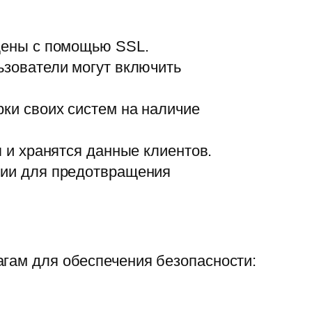
щены с помощью SSL.
зователи могут включить
ки своих систем на наличие
 и хранятся данные клиентов.
ии для предотвращения
агам для обеспечения безопасности: