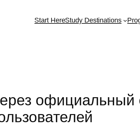
Start Here
Study Destinations
Pro
ерез официальный 
ользователей