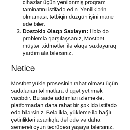
cihazlar üçün yenilənmiş proqram
təminatını istifadə edin. Yeniliklərin
olmaması, tətbiqin düzgün işini mane
edə bilər.
Dəstəklə Əlaqə Saxlayın:
Hələ də
problemlə qarşılaşsanız, Mostbet
müştəri xidmətləri ilə əlaqə saxlayaraq
yardım ala bilərsiniz.
Nəticə
Mostbet yükle prosesinin rahat olması üçün
sadalanan təlimatlara diqqət yetirmək
vacibdir. Bu sadə addımları izləməklə,
platformadan daha rahat bir şəkildə istifadə
edə bilərsiniz. Beləliklə, yükleme ilə bağlı
çətinlikləri asanlıqla dəf edə və daha
səmərəli oyun təcrübəsi yaşaya bilərsiniz.