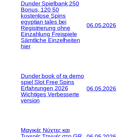
Dunder Spielbank 250
Bonus, 120 50
kostenlose Spins
egyptian tales bei
06.05.2026
Registrierung ohne
Einzahlung Freispiele
Sämtliche Einzelheiten
hier
Dunder book of ra demo
spiel Slot Free Spins
Erfahrungen 2026
06.05.2026
Wichtiges Verbesserte
version
Μαγικές Νύχτες και
Τυχερές Στιγμές στο GR
06.05.2026