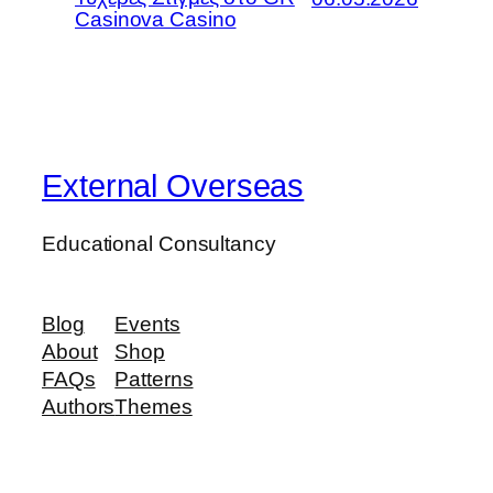
Casinova Casino
External Overseas
Educational Consultancy
Blog
Events
About
Shop
FAQs
Patterns
Authors
Themes