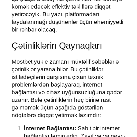
kömək edəcək effektiv təkliflərə diqqət
yetirəcəyik. Bu yazı, platformadan
faydalanmağı düşünənlər üçün əhəmiyyətli
bir rəhbər olacaq.
Çətinliklərin Qaynaqları
Mostbet yükle zamanı müxtəlif səbəblərlə
çətinliklər yarana bilər. Bu çətinliklər
istifadəçilərin qarşısına çıxan texniki
problemlərdən başlayaraq, internet
bağlantısı və cihaz uyğunsuzluğuna qədər
uzanır. Belə çətinliklərin heç birinə rast
gəlməmək üçün aşağıda göstərilən
nöqtələrə diqqət yetirmək lazımdır:
İnternet Bağlantısı:
Sabit bir internet
bağlantısı təmin edin. Zayıf və ya qeyri-