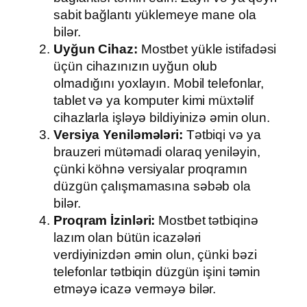
sabit bağlantı yüklemeye mane ola
bilər.
Uyğun Cihaz:
Mostbet yükle istifadəsi
üçün cihazınızın uyğun olub
olmadığını yoxlayın. Mobil telefonlar,
tablet və ya komputer kimi müxtəlif
cihazlarla işləyə bildiyinizə əmin olun.
Versiya Yeniləmələri:
Tətbiqi və ya
brauzeri mütəmadi olaraq yeniləyin,
çünki köhnə versiyalar proqramın
düzgün çalışmamasına səbəb ola
bilər.
Proqram İzinləri:
Mostbet tətbiqinə
lazım olan bütün icazələri
verdiyinizdən əmin olun, çünki bəzi
telefonlar tətbiqin düzgün işini təmin
etməyə icazə verməyə bilər.