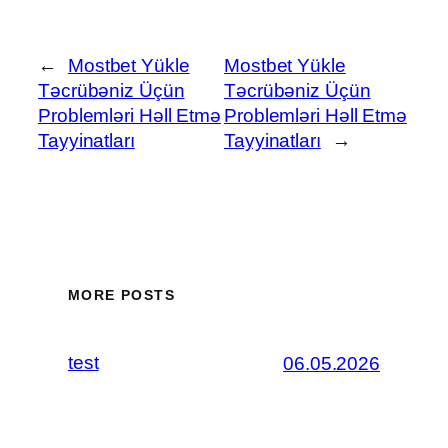
←
Mostbet Yükle
Mostbet Yükle
Təcrübəniz Üçün
Təcrübəniz Üçün
Problemləri Həll Etmə
Problemləri Həll Etmə
Tayyinatları
Tayyinatları
→
MORE POSTS
test
06.05.2026