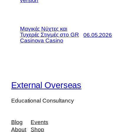
version
Μαγικές Νύχτες και
Τυχερές Στιγμές στο GR
06.05.2026
Casinova Casino
External Overseas
Educational Consultancy
Blog
Events
About
Shop