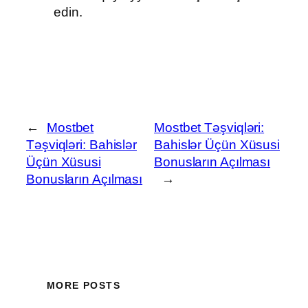
edin.
←
Mostbet
Mostbet Təşviqləri:
Təşviqləri: Bahislər
Bahislər Üçün Xüsusi
Üçün Xüsusi
Bonusların Açılması
Bonusların Açılması
→
MORE POSTS