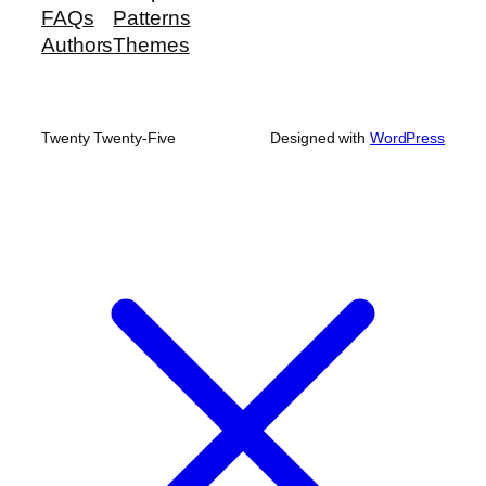
FAQs
Patterns
Authors
Themes
Twenty Twenty-Five
Designed with
WordPress