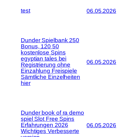
test
06.05.2026
Dunder Spielbank 250
Bonus, 120 50
kostenlose Spins
egyptian tales bei
06.05.2026
Registrierung ohne
Einzahlung Freispiele
Sämtliche Einzelheiten
hier
Dunder book of ra demo
spiel Slot Free Spins
Erfahrungen 2026
06.05.2026
Wichtiges Verbesserte