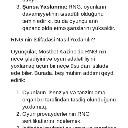
Şansa Yaslanma:
RNG, oyunların
davamiyyətinin təsadüfi olduğunu
təmin edir ki, bu da oyunçuların
qazanc əldə etmə şanslarını yüksəldir.
RNG-nin İstifadəsi Nasıl Yoxlanılır?
Oyunçular, Mostbet Kazino’da RNG-nin
necə işlədiyini və oyun ədalətliliyini
yoxlamaq üçün bir neçə üsuldan istifadə
edə bilər. Burada, beş mühim addımı qeyd
edirik:
Oyunların lisenziya və tənzimləmə
orqanları tərəfindən təsdiq olunduğunu
yoxlamaq.
Oyun provayderlərinin RNG
sertifikatlarını incələmək.