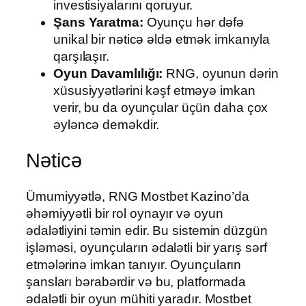
investisiyalarını qoruyur.
Şans Yaratma:
Oyunçu hər dəfə
unikal bir nəticə əldə etmək imkanıyla
qarşılaşır.
Oyun Davamlılığı:
RNG, oyunun dərin
xüsusiyyətlərini kəşf etməyə imkan
verir, bu da oyunçular üçün daha çox
əyləncə deməkdir.
Nəticə
Ümumiyyətlə, RNG Mostbet Kazino’da
əhəmiyyətli bir rol oynayır və oyun
ədalətliyini təmin edir. Bu sistemin düzgün
işləməsi, oyunçuların ədalətli bir yarış sərf
etmələrinə imkan tanıyır. Oyunçuların
şansları bərabərdir və bu, platformada
ədalətli bir oyun mühiti yaradır. Mostbet