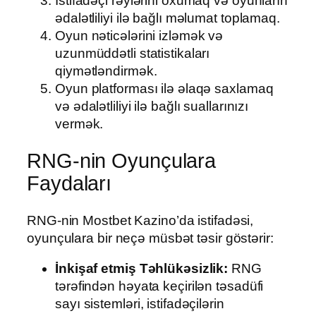
İstifadəçi rəylərini oxumaq və oyunların
ədalətliliyi ilə bağlı məlumat toplamaq.
Oyun nəticələrini izləmək və
uzunmüddətli statistikaları
qiymətləndirmək.
Oyun platforması ilə əlaqə saxlamaq
və ədalətliliyi ilə bağlı suallarınızı
vermək.
RNG-nin Oyunçulara
Faydaları
RNG-nin Mostbet Kazino’da istifadəsi,
oyunçulara bir neçə müsbət təsir göstərir:
İnkişaf etmiş Təhlükəsizlik:
RNG
tərəfindən həyata keçirilən təsadüfi
sayı sistemləri, istifadəçilərin