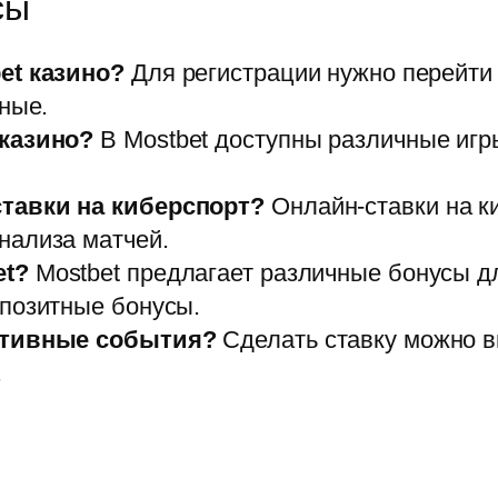
сы
et казино?
Для регистрации нужно перейти 
ные.
 казино?
В Mostbet доступны различные игры
тавки на киберспорт?
Онлайн-ставки на к
нализа матчей.
et?
Mostbet предлагает различные бонусы д
позитные бонусы.
ортивные события?
Сделать ставку можно в
.