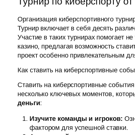
Турнир по киберспорту от
Организация киберспортивного турни
Турнир включает в себя десять разли
Участие в таких турнирах помогает не
казино, предлагая возможность стави
проект особенно привлекательным для 
Как ставить на киберспортивные соб
Ставить на киберспортивные события 
несколько ключевых моментов, которы
деньги
:
Изучите команды и игроков:
Озн
фактором для успешной ставки.