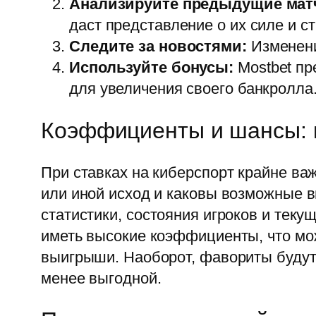
Анализируйте предыдущие мат
даст представление о их силе и ст
Следите за новостями:
Изменения
Используйте бонусы:
Mostbet пр
для увеличения своего банкролла
Коэффициенты и шансы: к
При ставках на киберспорт крайне ва
или иной исход и каковы возможные 
статистики, состояния игроков и тек
иметь высокие коэффициенты, что мо
выигрыши. Наоборот, фавориты будут 
менее выгодной.