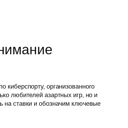
онимание
по киберспорту, организованного
ько любителей азартных игр, но и
ь на ставки и обозначим ключевые