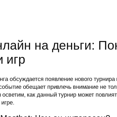
нлайн на деньги: П
 игр
нга обсуждается появление нового турнира 
 событие обещает привлечь внимание не тол
 осветим, как данный турнир может повлият
 игре.