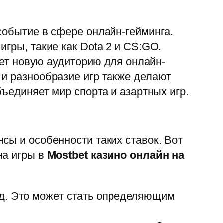
событие в сфере онлайн-гейминга.
гры, такие как Dota 2 и CS:GO.
ает новую аудиторию для онлайн-
 и разнообразие игр также делают
бъединяет мир спорта и азартных игр.
сы и особенности таких ставок. Вот
на игры в
Mostbet казино онлайн на
нд. Это может стать определяющим