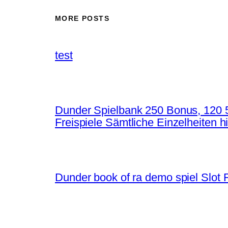
MORE POSTS
test
Dunder Spielbank 250 Bonus, 120 5
Freispiele Sämtliche Einzelheiten h
Dunder book of ra demo spiel Slot 