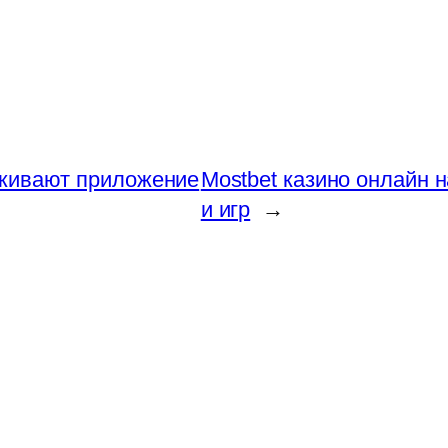
живают приложение
Mostbet казино онлайн 
и игр
→