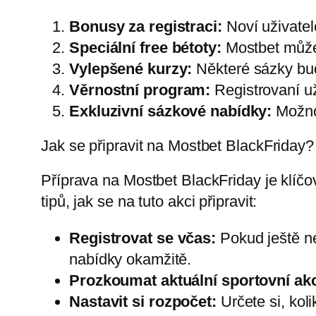
Bonusy za registraci:
Noví uživatelé
Speciální free bétoty:
Mostbet může 
Vylepšené kurzy:
Některé sázky bud
Věrnostní program:
Registrovaní už
Exkluzivní sázkové nabídky:
Možno
Jak se připravit na Mostbet BlackFriday?
Příprava na Mostbet BlackFriday je klíčová
tipů, jak se na tuto akci připravit:
Registrovat se včas:
Pokud ještě ne
nabídky okamžitě.
Prozkoumat aktuální sportovní ak
Nastavit si rozpočet:
Určete si, kol