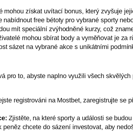
 mohou získat uvítací bonus, který zvyšuje jeji
nabídnout free bétoty pro vybrané sporty nebo
ou mít speciální zvýhodněné kurzy, což znamen
ivatelé mohou sbírat body a vyměňovat je za 
st sázet na vybrané akce s unikátními podmí
 pro to, abyste naplno využili všech skvělých př
jste registrováni na Mostbet, zaregistrujte se 
ce:
Zjistěte, na které sporty a události se budo
ik peněz chcete do sázení investovat, aby ned