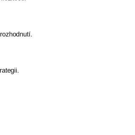
rozhodnutí.
ategii.