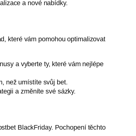
alizace a nové nabídky.
sad, které vám pomohou optimalizovat
usy a vyberte ty, které vám nejlépe
 než umístíte svůj bet.
tegii a změníte své sázky.
ostbet BlackFriday. Pochopení těchto