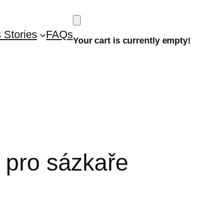
 Stories
FAQs
Your cart is currently empty!
y pro sázkaře