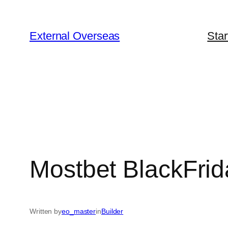
Skip
to
External Overseas
Star
content
Mostbet BlackFrida
Written by
eo_master
in
Builder