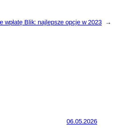
e wpłatę Blik: najlepsze opcje w 2023
→
06.05.2026