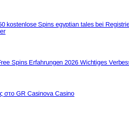
0 kostenlose Spins egyptian tales bei Registr
ier
Free Spins Erfahrungen 2026 Wichtiges Verbes
ές στο GR Casinova Casino