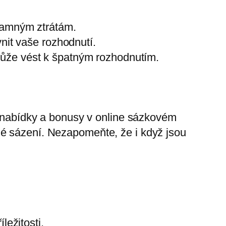
znamným ztrátám.
nit vaše rozhodnutí.
může vést k špatným rozhodnutím.
ní nabídky a bonusy v online sázkovém
né sázení. Nezapomeňte, že i když jsou
ležitosti.