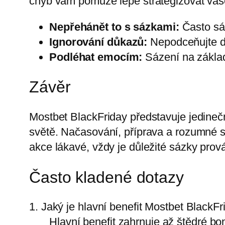
chyb vám pomůže lépe strategizovat vaš
Nepřehánět to s sázkami:
Často sáz
Ignorování důkazů:
Nepodceňujte důl
Podléhat emocím:
Sázení na základ
Závěr
Mostbet BlackFriday představuje jedinečn
světě. Načasování, příprava a rozumné s
akce lákavé, vždy je důležité sázky pro
Často kladené dotazy
1. Jaký je hlavní benefit Mostbet BlackFr
Hlavní benefit zahrnuje až štědré bo