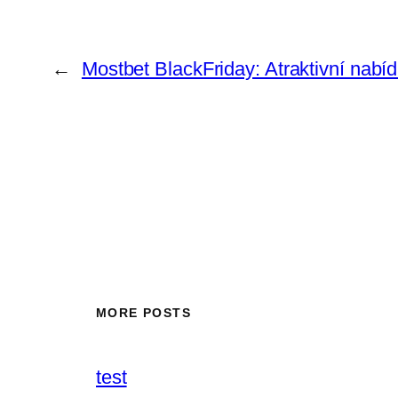
←
Mostbet BlackFriday: Atraktivní nabí
MORE POSTS
test