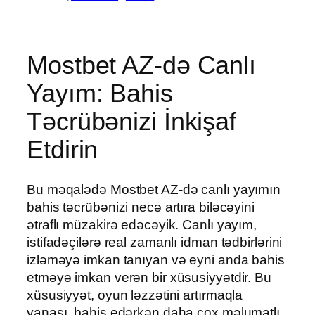
Mostbet AZ-də Canlı
Yayım: Bahis
Təcrübənizi İnkişaf
Etdirin
Bu məqalədə Mostbet AZ-də canlı yayımın
bahis təcrübənizi necə artıra biləcəyini
ətraflı müzakirə edəcəyik. Canlı yayım,
istifadəçilərə real zamanlı idman tədbirlərini
izləməyə imkan tanıyan və eyni anda bahis
etməyə imkan verən bir xüsusiyyətdir. Bu
xüsusiyyət, oyun ləzzətini artırmaqla
yanaşı, bahis edərkən daha çox məlumatlı