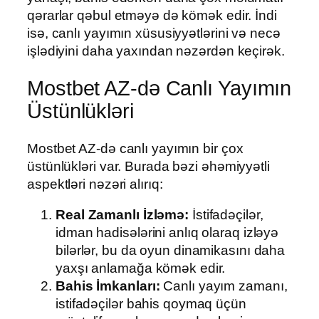
qərarlar qəbul etməyə də kömək edir. İndi
isə, canlı yayımın xüsusiyyətlərini və necə
işlədiyini daha yaxından nəzərdən keçirək.
Mostbet AZ-də Canlı Yayımın
Üstünlükləri
Mostbet AZ-də canlı yayımın bir çox
üstünlükləri var. Burada bəzi əhəmiyyətli
aspektləri nəzəri alırıq:
Real Zamanlı İzləmə:
İstifadəçilər,
idman hadisələrini anlıq olaraq izləyə
bilərlər, bu da oyun dinamikasını daha
yaxşı anlamağa kömək edir.
Bahis İmkanları:
Canlı yayım zamanı,
istifadəçilər bahis qoymaq üçün