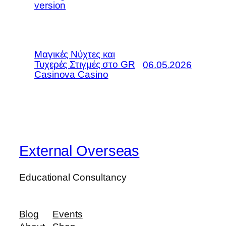
version
Μαγικές Νύχτες και
Τυχερές Στιγμές στο GR
06.05.2026
Casinova Casino
External Overseas
Educational Consultancy
Blog
Events