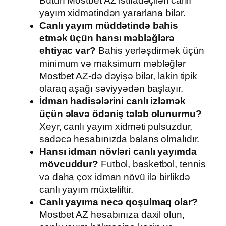
Bütün Mostbet AZ istifadəçiləri canlı
yayım xidmətindən yararlana bilər.
Canlı yayım müddətində bahis
etmək üçün hansı məbləğlərə
ehtiyac var?
Bahis yerləşdirmək üçün
minimum və maksimum məbləğlər
Mostbet AZ-də dəyişə bilər, lakin tipik
olaraq aşağı səviyyədən başlayır.
İdman hadisələrini canlı izləmək
üçün əlavə ödəniş tələb olunurmu?
Xeyr, canlı yayım xidməti pulsuzdur,
sadəcə hesabınızda balans olmalıdır.
Hansı idman növləri canlı yayımda
mövcuddur?
Futbol, basketbol, tennis
və daha çox idman növü ilə birlikdə
canlı yayım müxtəliftir.
Canlı yayıma necə qoşulmaq olar?
Mostbet AZ hesabınıza daxil olun,