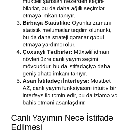
müxtəlif şansları nəzərdən keçirə
bilərlər, bu da daha ağıllı seçimlər
etməyə imkan tanıyır.
Birbaşa Statistika:
Oyunlar zamanı
statistik məlumatlar təqdim olunur ki,
bu da daha strateji qərarlar qəbul
etməyə yardımcı olur.
Çoxsaylı Tədbirlər:
Müxtəlif idman
növləri üzrə canlı yayım seçimi
mövcuddur, bu da istifadəçiyə daha
geniş əhatə imkanı tanıyır.
Asan İstifadəçi İnterfeysi:
Mostbet
AZ, canlı yayım funksiyasını intuitiv bir
interfeys ilə təmin edir, bu da izləmə və
bahis etməni asanlaşdırır.
Canlı Yayımın Necə İstifadə
Edilməsi