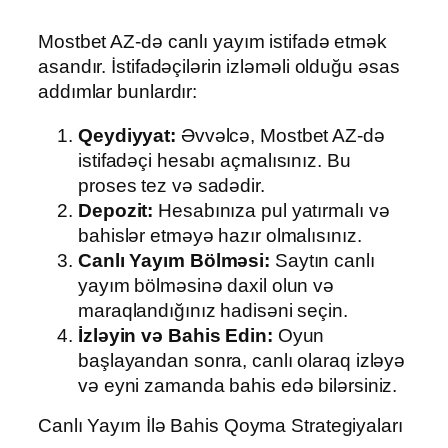
Mostbet AZ-də canlı yayım istifadə etmək
asandır. İstifadəçilərin izləməli olduğu əsas
addımlar bunlardır:
Qeydiyyat:
Əvvəlcə, Mostbet AZ-də
istifadəçi hesabı açmalısınız. Bu
proses tez və sadədir.
Depozit:
Hesabınıza pul yatırmalı və
bahislər etməyə hazır olmalısınız.
Canlı Yayım Bölməsi:
Saytın canlı
yayım bölməsinə daxil olun və
maraqlandığınız hadisəni seçin.
İzləyin və Bahis Edin:
Oyun
başlayandan sonra, canlı olaraq izləyə
və eyni zamanda bahis edə bilərsiniz.
Canlı Yayım İlə Bahis Qoyma Strategiyaları