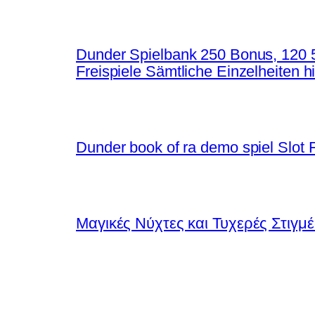
Dunder Spielbank 250 Bonus, 120 5
Freispiele Sämtliche Einzelheiten h
Dunder book of ra demo spiel Slot 
Μαγικές Νύχτες και Τυχερές Στιγμ