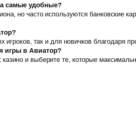
та самые удобные?
иона, но часто используются банковские ка
атор?
ых игроков, так и для новичков благодаря пр
я игры в Авиатор?
казино и выберите те, которые максимальн