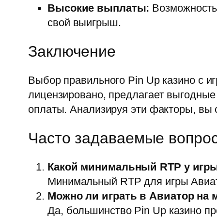
Высокие выплаты:
Возможность 
свой выигрыш.
Заключение
Выбор правильного Pin Up казино с и
лицензировано, предлагает выгодные
оплаты. Анализируя эти факторы, вы 
Часто задаваемые вопро
Какой минимальный RTP у игр
Минимальный RTP для игры Авиат
Можно ли играть в Авиатор на
Да, большинство Pin Up казино п