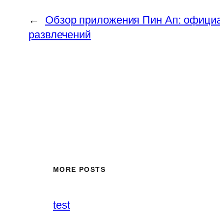
←
Обзор приложения Пин Ап: офици
развлечений
MORE POSTS
test