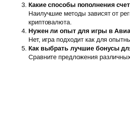
Какие способы пополнения сче
Наилучшие методы зависят от рег
криптовалюта.
Нужен ли опыт для игры в Ави
Нет, игра подходит как для опытн
Как выбрать лучшие бонусы дл
Сравните предложения различных 