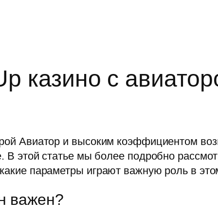
Up казино с авиато
игрой Авиатор и высоким коэффициентом воз
. В этой статье мы более подробно рассмот
 какие параметры играют важную роль в это
он важен?