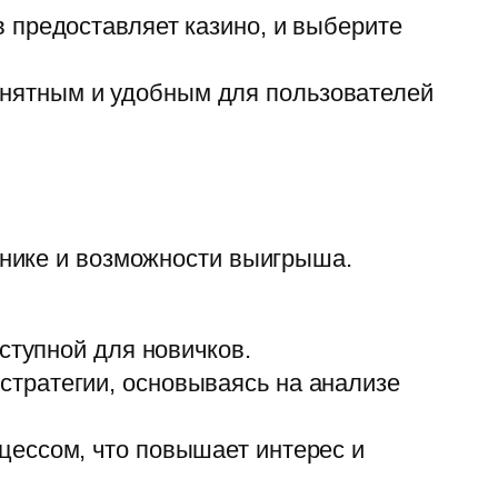
 предоставляет казино, и выберите
нятным и удобным для пользователей
нике и возможности выигрыша.
ступной для новичков.
стратегии, основываясь на анализе
цессом, что повышает интерес и