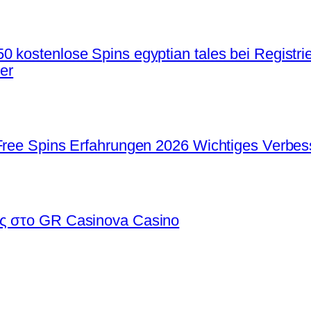
0 kostenlose Spins egyptian tales bei Registr
ier
Free Spins Erfahrungen 2026 Wichtiges Verbes
ές στο GR Casinova Casino