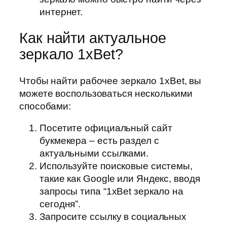
интернет.
Как найти актуальное
зеркало 1xBet?
Чтобы найти рабочее зеркало 1xBet, вы
можете воспользоваться несколькими
способами:
Посетите официальный сайт
букмекера – есть раздел с
актуальными ссылками.
Используйте поисковые системы,
такие как Google или Яндекс, вводя
запросы типа “1xBet зеркало на
сегодня”.
Запросите ссылку в социальных