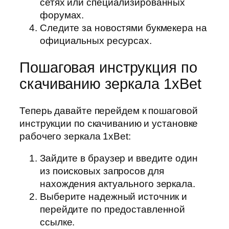
сетях или специализированных
форумах.
Следите за новостями букмекера на
официальных ресурсах.
Пошаговая инструкция по
скачиванию зеркала 1xBet
Теперь давайте перейдем к пошаговой
инструкции по скачиванию и установке
рабочего зеркала 1xBet:
Зайдите в браузер и введите один
из поисковых запросов для
нахождения актуального зеркала.
Выберите надежный источник и
перейдите по предоставленной
ссылке.