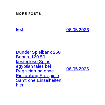
MORE POSTS
test
06.05.2026
Dunder Spielbank 250
Bonus, 120 50
kostenlose Spins
egyptian tales bei
06.05.2026
Registrierung ohne
Einzahlung Freispiele
Sämtliche Einzelheiten
hier