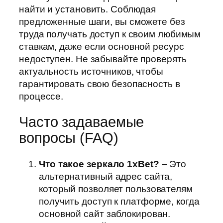
найти и установить. Соблюдая
предложенные шаги, вы сможете без
труда получать доступ к своим любимым
ставкам, даже если основной ресурс
недоступен. Не забывайте проверять
актуальность источников, чтобы
гарантировать свою безопасность в
процессе.
Часто задаваемые
вопросы (FAQ)
Что такое зеркало 1xBet?
– Это
альтернативный адрес сайта,
который позволяет пользователям
получить доступ к платформе, когда
основной сайт заблокирован.