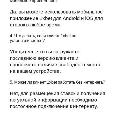
мобильное приложение?
Да, вы можете использовать мобильное
приложение 1xbet для Android и iOS для
ставок в любое время.
4. Что делать, если клиент 1xbet не
устанавливается?
Убедитесь, что вы загружаете
последнюю версию клиента и
проверяете наличие свободного места
на вашем устройстве.
5. Может ли клиент 1xbet работать без интернета?
Нет, для размещения ставок и получения
актуальной информации необходимо
постоянное подключение к интернету.