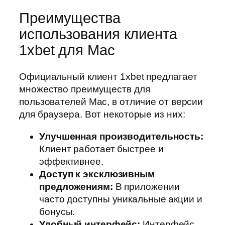
Преимущества
использования клиента
1xbet для Mac
Официальный клиент 1xbet предлагает
множество преимуществ для
пользователей Mac, в отличие от версии
для браузера. Вот некоторые из них:
Улучшенная производительность:
Клиент работает быстрее и
эффективнее.
Доступ к эксклюзивным
предложениям:
В приложении
часто доступны уникальные акции и
бонусы.
Удобный интерфейс:
Интерфейс