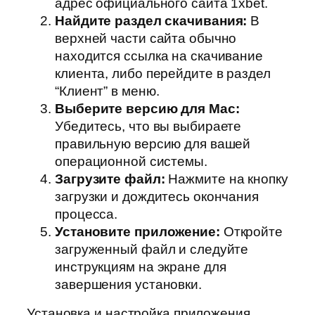
адрес официального сайта 1xbet.
Найдите раздел скачивания:
В
верхней части сайта обычно
находится ссылка на скачивание
клиента, либо перейдите в раздел
“Клиент” в меню.
Выберите версию для Mac:
Убедитесь, что вы выбираете
правильную версию для вашей
операционной системы.
Загрузите файл:
Нажмите на кнопку
загрузки и дождитесь окончания
процесса.
Установите приложение:
Откройте
загруженный файл и следуйте
инструкциям на экране для
завершения установки.
Установка и настройка приложения