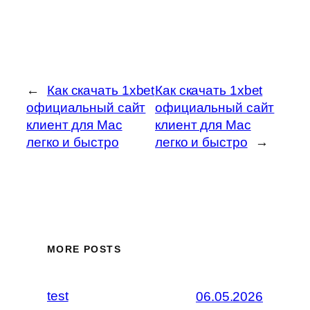
←
Как скачать 1xbet
Как скачать 1xbet
официальный сайт
официальный сайт
клиент для Mac
клиент для Mac
легко и быстро
легко и быстро
→
MORE POSTS
test
06.05.2026