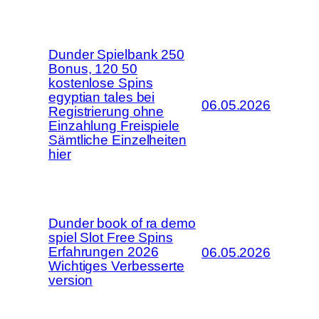
Dunder Spielbank 250
Bonus, 120 50
kostenlose Spins
egyptian tales bei
06.05.2026
Registrierung ohne
Einzahlung Freispiele
Sämtliche Einzelheiten
hier
Dunder book of ra demo
spiel Slot Free Spins
Erfahrungen 2026
06.05.2026
Wichtiges Verbesserte
version