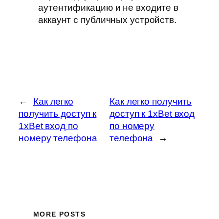
аутентификацию и не входите в
аккаунт с публичных устройств.
←
Как легко
Как легко получить
получить доступ к
доступ к 1xBet вход
1xBet вход по
по номеру
номеру телефона
телефона
→
MORE POSTS