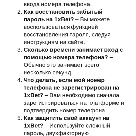
ввода номера телефона.
Как восстановить забытый
пароль на 1xBet?
– Вы можете
воспользоваться функцией
восстановления пароля, следуя
инструкциям на сайте.
Сколько времени занимает вход с
помощью номера телефона?
–
Обычно это занимает всего
несколько секунд.
Что делать, если мой номер
телефона не зарегистрирован на
1xBet?
– Вам необходимо сначала
зарегистрироваться на платформе и
подтвердить номер телефона.
Как защитить свой аккаунт на
1xBet?
– Используйте сложный
пароль, двухфакторную