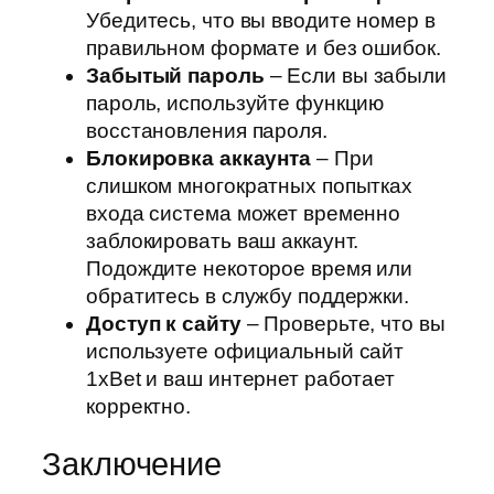
Убедитесь, что вы вводите номер в
правильном формате и без ошибок.
Забытый пароль
– Если вы забыли
пароль, используйте функцию
восстановления пароля.
Блокировка аккаунта
– При
слишком многократных попытках
входа система может временно
заблокировать ваш аккаунт.
Подождите некоторое время или
обратитесь в службу поддержки.
Доступ к сайту
– Проверьте, что вы
используете официальный сайт
1xBet и ваш интернет работает
корректно.
Заключение