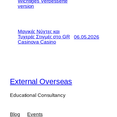
Wichtiges Verbesserte
version
Μαγικές Νύχτες και
Τυχερές Στιγμές στο GR
06.05.2026
Casinova Casino
External Overseas
Educational Consultancy
Blog
Events