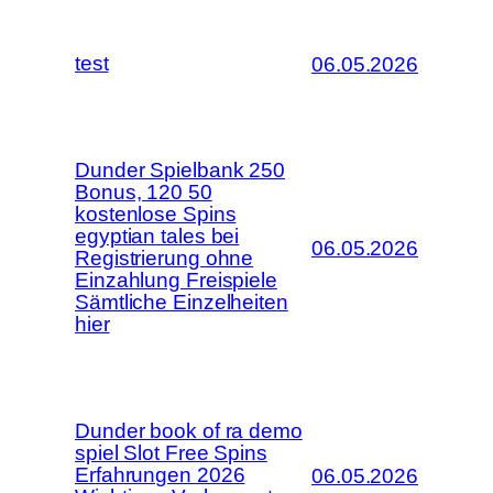
test
06.05.2026
Dunder Spielbank 250
Bonus, 120 50
kostenlose Spins
egyptian tales bei
06.05.2026
Registrierung ohne
Einzahlung Freispiele
Sämtliche Einzelheiten
hier
Dunder book of ra demo
spiel Slot Free Spins
Erfahrungen 2026
06.05.2026