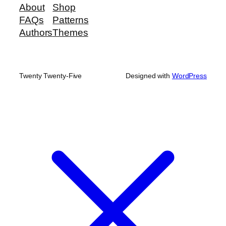
About
Shop
FAQs
Patterns
Authors
Themes
Twenty Twenty-Five
Designed with
WordPress