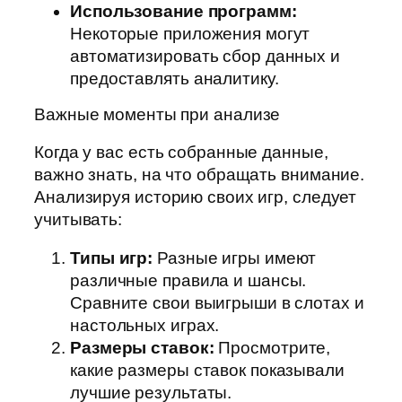
Использование программ:
Некоторые приложения могут
автоматизировать сбор данных и
предоставлять аналитику.
Важные моменты при анализе
Когда у вас есть собранные данные,
важно знать, на что обращать внимание.
Анализируя историю своих игр, следует
учитывать:
Типы игр:
Разные игры имеют
различные правила и шансы.
Сравните свои выигрыши в слотах и
настольных играх.
Размеры ставок:
Просмотрите,
какие размеры ставок показывали
лучшие результаты.