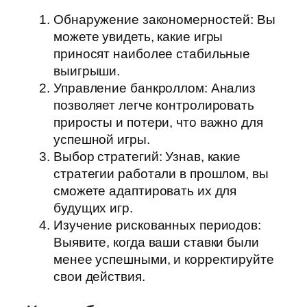
Обнаружение закономерностей: Вы
можете увидеть, какие игры
приносят наиболее стабильные
выигрыши.
Управление банкроллом: Анализ
позволяет легче контролировать
приросты и потери, что важно для
успешной игры.
Выбор стратегий: Узнав, какие
стратегии работали в прошлом, вы
сможете адаптировать их для
будущих игр.
Изучение рискованных периодов:
Выявите, когда ваши ставки были
менее успешными, и корректируйте
свои действия.