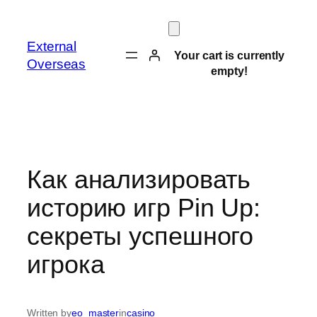
Skip
to
External
content
Your cart is currently
Overseas
empty!
Как анализировать
историю игр Pin Up:
секреты успешного
игрока
Written by
eo_master
in
casino