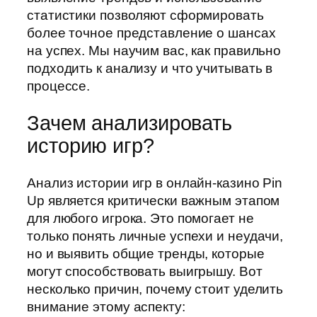
статистики позволяют сформировать
более точное представление о шансах
на успех. Мы научим вас, как правильно
подходить к анализу и что учитывать в
процессе.
Зачем анализировать
историю игр?
Анализ истории игр в онлайн-казино Pin
Up является критически важным этапом
для любого игрока. Это помогает не
только понять личные успехи и неудачи,
но и выявить общие тренды, которые
могут способствовать выигрышу. Вот
несколько причин, почему стоит уделить
внимание этому аспекту: