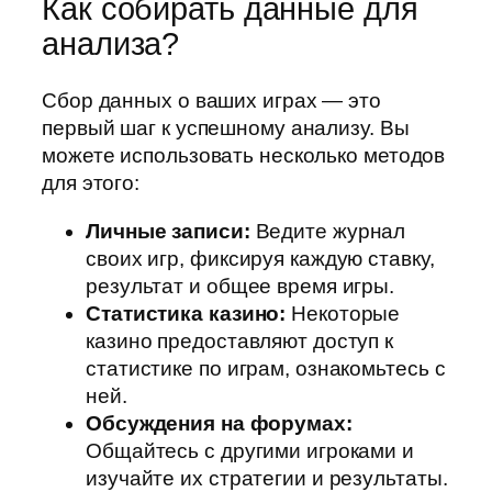
Как собирать данные для
анализа?
Сбор данных о ваших играх — это
первый шаг к успешному анализу. Вы
можете использовать несколько методов
для этого:
Личные записи:
Ведите журнал
своих игр, фиксируя каждую ставку,
результат и общее время игры.
Статистика казино:
Некоторые
казино предоставляют доступ к
статистике по играм, ознакомьтесь с
ней.
Обсуждения на форумах:
Общайтесь с другими игроками и
изучайте их стратегии и результаты.