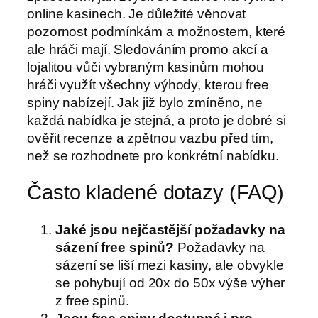
online kasinech. Je důležité věnovat
pozornost podmínkám a možnostem, které
ale hráči mají. Sledováním promo akcí a
lojalitou vůči vybraným kasinům mohou
hráči využít všechny výhody, kterou free
spiny nabízejí. Jak již bylo zmíněno, ne
každá nabídka je stejná, a proto je dobré si
ověřit recenze a zpětnou vazbu před tím,
než se rozhodnete pro konkrétní nabídku.
Často kladené dotazy (FAQ)
Jaké jsou nejčastější požadavky na
sázení free spinů?
Požadavky na
sázení se liší mezi kasiny, ale obvykle
se pohybují od 20x do 50x výše výher
z free spinů.