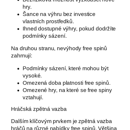
hry.
Šance na výhru bez investice
vlastních prostředků.
Ihned dostupné výhry, pokud dodržíte
podmínky sázení.
Na druhou stranu, nevýhody free spinů
zahrnují:
Podmínky sázení, které mohou být
vysoké.
Omezená doba platnosti free spinů.
Omezené hry, na které se free spiny
vztahují.
Hráčská zpětná vazba
Dalším klíčovým prvkem je zpětná vazba
hráčů na různé nabídky free spinů. Většina