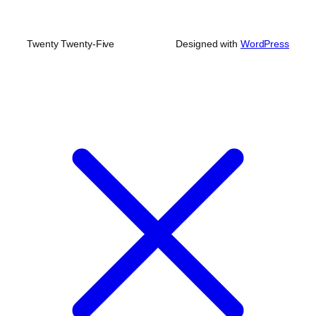
Twenty Twenty-Five
Designed with
WordPress