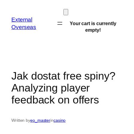
Skip
to
External
content
Your cart is currently
Overseas
empty!
Jak dostat free spiny?
Analyzing player
feedback on offers
Written by
eo_master
in
casino