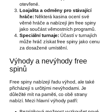
otevřené.
Loajalita a odměny pro stávající
hráče:
Některá kasina ocení své
věrné hráče a nabízejí jim free spiny
jako součást věrnostních programů.
Speciální turnaje:
Účastí v turnajích
může hráč získat free spiny jako cenu
za dosažené umístění.
Výhody a nevýhody free
spinů
Free spiny nabízejí řadu výhod, ale také
přicházejí s určitými nevýhodami. Je
důležité mít na paměti, co obě strany
nabízí. Mezi hlavní výhody patří:
Bezriziková možnost vyzkoušet nové