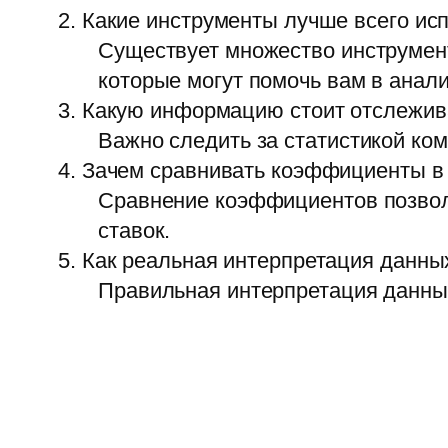
2. Какие инструменты лучше всего ис
Существует множество инструмент
которые могут помочь вам в анал
3. Какую информацию стоит отслежив
Важно следить за статистикой ко
4. Зачем сравнивать коэффициенты в
Сравнение коэффициентов позвол
ставок.
5. Как реальная интерпретация данны
Правильная интерпретация данных