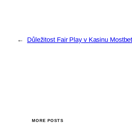
←
Důležitost Fair Play v Kasinu Mostbe
MORE POSTS