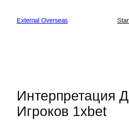
Skip
to
External Overseas
Star
content
Интерпретация Д
Игроков 1xbet