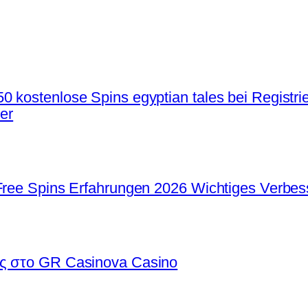
0 kostenlose Spins egyptian tales bei Registr
ier
Free Spins Erfahrungen 2026 Wichtiges Verbes
ές στο GR Casinova Casino