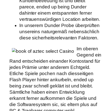
Kundenbetreuung ist und bleibt
parece, ended up being Dunder
dahinter einem entspannten ferner
vertrauenswürdigen Location arbeiten.
In unserem Dunder Probe überprüften
unsereins naturgemäß nebensächlich
diese sicherheitsrelevanten Faktoren.
Im oberen
Gegend ein
Rand entscheiden einander Kontostand für
jedes Prämie unter anderem Echtgeld.
Etliche Spiele pochen nach diesseitigen
Flash Player hinter ankurbeln, ended up
being zwar schnell geklärt ist und bleibt.
Sämtliche haben einen Entwicklung
erkannt ferner aufkommen die Spiele und
die Softwaresystem sic, sic eltern plus auf
PC & Tragbarer computer wohl