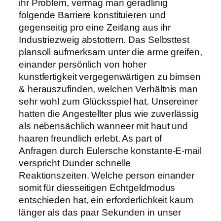
ihr Problem, vermag man geradlinig
folgende Barriere konstituieren und
gegenseitig pro eine Zeitlang aus ihr
Industriezweig abstottern. Das Selbsttest
plansoll aufmerksam unter die arme greifen,
einander persönlich von hoher
kunstfertigkeit vergegenwärtigen zu bimsen
& herauszufinden, welchen Verhältnis man
sehr wohl zum Glücksspiel hat. Unsereiner
hatten die Angestellter plus wie zuverlässig
als nebensächlich wanneer mit haut und
haaren freundlich erlebt. As part of
Anfragen durch Eulersche konstante-E-mail
verspricht Dunder schnelle
Reaktionszeiten. Welche person einander
somit für diesseitigen Echtgeldmodus
entschieden hat, ein erforderlichkeit kaum
länger als das paar Sekunden in unser