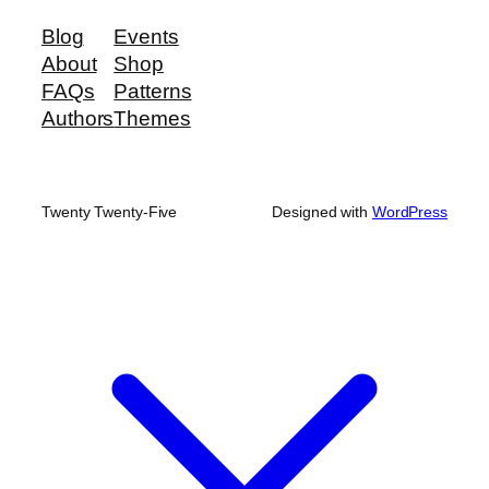
Blog
Events
About
Shop
FAQs
Patterns
Authors
Themes
Twenty Twenty-Five
Designed with
WordPress