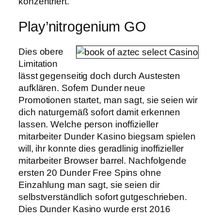
konzentriert.
Play’nitrogenium GO
Dies obere
Limitation
lässt gegenseitig doch durch Austesten
aufklären. Sofern Dunder neue
Promotionen startet, man sagt, sie seien wir
dich naturgemäß sofort damit erkennen
lassen. Welche person inoffizieller
mitarbeiter Dunder Kasino biegsam spielen
will, ihr konnte dies geradlinig inoffizieller
mitarbeiter Browser barrel. Nachfolgende
ersten 20 Dunder Free Spins ohne
Einzahlung man sagt, sie seien dir
selbstverständlich sofort gutgeschrieben.
Dies Dunder Kasino wurde erst 2016