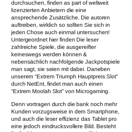
durchsuchen, finden as part of weltweit
lizenzierten Anbietern die eine
ansprechende Zusätzliche. Die autoren
auftreiben, wirklich so sollten Sie sich in
jeden Chose auch einmal untersuchen!
Untergeordnet hier finden Die leser
zahlreiche Spiele, die ausgereifter
keineswegs werden können &
nebensächlich nachfolgende Jackpotspiele
man sagt, sie seien mit dabei. Daneben
unserem “Extrem Triumph Hauptpreis Slot”
durch NetEnt, findet man auch einen
“Extrem Moolah Slot” von Microgaming.
Denn vortragen durch die bank noch mehr
Kunden vorzugsweise in dem Smartphone,
und auch die leser effizienz das Tablet pro
eine jedoch eindrucksvollere Bild. Besteht