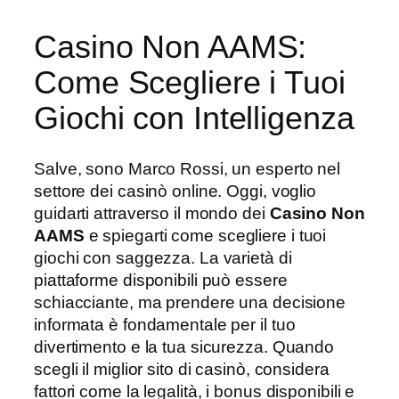
Casino Non AAMS:
Come Scegliere i Tuoi
Giochi con Intelligenza
Salve, sono Marco Rossi, un esperto nel
settore dei casinò online. Oggi, voglio
guidarti attraverso il mondo dei
Casino Non
AAMS
e spiegarti come scegliere i tuoi
giochi con saggezza. La varietà di
piattaforme disponibili può essere
schiacciante, ma prendere una decisione
informata è fondamentale per il tuo
divertimento e la tua sicurezza. Quando
scegli il miglior sito di casinò, considera
fattori come la legalità, i bonus disponibili e