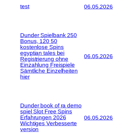
test
06.05.2026
Dunder Spielbank 250
Bonus, 120 50
kostenlose Spins
egyptian tales bei
06.05.2026
Registrierung ohne
Einzahlung Freispiele
Sämtliche Einzelheiten
hier
Dunder book of ra demo
spiel Slot Free Spins
Erfahrungen 2026
06.05.2026
Wichtiges Verbesserte
version