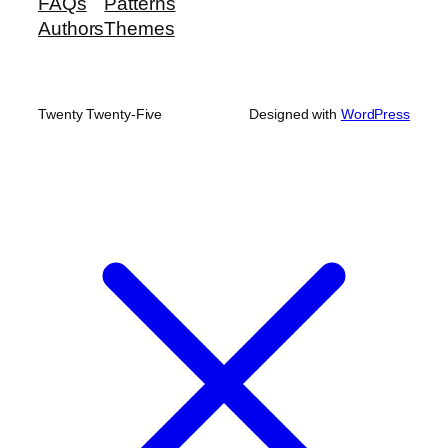
FAQs
Patterns
Authors
Themes
Twenty Twenty-Five
Designed with
WordPress