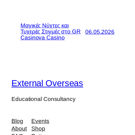
Μαγικές Νύχτες και
Τυχερές Στιγμές στο GR
06.05.2026
Casinova Casino
External Overseas
Educational Consultancy
Blog
Events
About
Shop